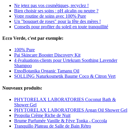
Ne jetez pas vos cosmétiques, recyclez !
Bien choisir ses soins : pH alcalin ou neutre ?
Votre routine de soins avec 100% Pure
Un "bouquet de roses" pour la fête des mères !
Conseils pour profiter du soleil en toute tranquillité
Ecco Verde, c'est par exemple:
100% Pure
Pai Skincare Booster Discovery Kit
4 évaluations-clients pour Urtekram Soothing Lavender
Shampoo
EtnoBotanika Organic Tamanu Oil
SOLLING Naturkosmetik Baume Coco & Citron Vert
Nouveaux produits:
PHYTORELAX LABORATORIES Coconut Bath &
Shower Gel
PHYTORELAX LABORATORIES Argan Oil Shower Gel
Propolia Crème Riche de Nuit
Brume Parfumée Vanille & Fève Tonka - Coccola
Tranquillo Plateau de Salle de Bain Rétro