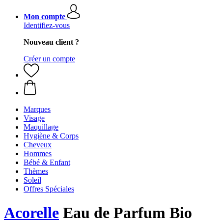
Mon compte
Identifiez-vous
Nouveau client ?
Créer un compte
Marques
Visage
Maquillage
Hygiène & Corps
Cheveux
Hommes
Bébé & Enfant
Thèmes
Soleil
Offres Spéciales
Acorelle
Eau de Parfum Bio