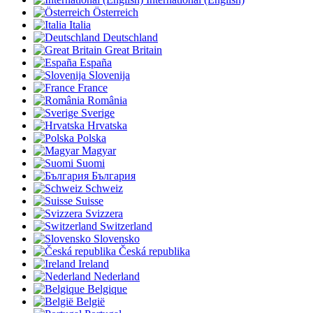
Österreich
Italia
Deutschland
Great Britain
España
Slovenija
France
România
Sverige
Hrvatska
Polska
Magyar
Suomi
България
Schweiz
Suisse
Svizzera
Switzerland
Slovensko
Česká republika
Ireland
Nederland
Belgique
België