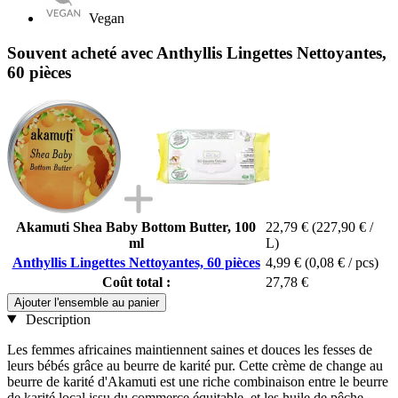
Vegan
Souvent acheté avec Anthyllis Lingettes Nettoyantes,
60 pièces
Akamuti Shea Baby Bottom Butter, 100
22,79 €
(227,90 € /
ml
L)
Anthyllis Lingettes Nettoyantes, 60 pièces
4,99 €
(0,08 € / pcs)
Coût total :
27,78 €
Ajouter l'ensemble au panier
Description
Les femmes africaines maintiennent saines et douces les fesses de
leurs bébés grâce au beurre de karité pur. Cette crème de change au
beurre de karité d'Akamuti est une riche combinaison entre le beurre
de karité local issu du commerce équitable, et les huile de pêche,