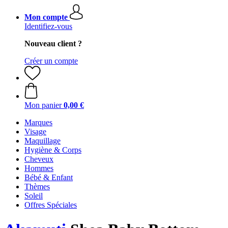
Mon compte
Identifiez-vous
Nouveau client ?
Créer un compte
Mon panier
0,00 €
Marques
Visage
Maquillage
Hygiène & Corps
Cheveux
Hommes
Bébé & Enfant
Thèmes
Soleil
Offres Spéciales