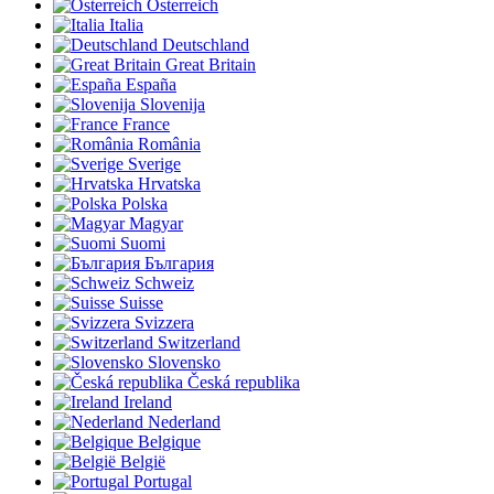
Österreich
Italia
Deutschland
Great Britain
España
Slovenija
France
România
Sverige
Hrvatska
Polska
Magyar
Suomi
България
Schweiz
Suisse
Svizzera
Switzerland
Slovensko
Česká republika
Ireland
Nederland
Belgique
België
Portugal