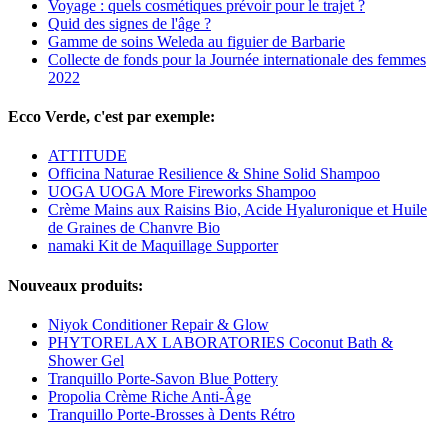
Voyage : quels cosmétiques prévoir pour le trajet ?
Quid des signes de l'âge ?
Gamme de soins Weleda au figuier de Barbarie
Collecte de fonds pour la Journée internationale des femmes
2022
Ecco Verde, c'est par exemple:
ATTITUDE
Officina Naturae Resilience & Shine Solid Shampoo
UOGA UOGA More Fireworks Shampoo
Crème Mains aux Raisins Bio, Acide Hyaluronique et Huile
de Graines de Chanvre Bio
namaki Kit de Maquillage Supporter
Nouveaux produits:
Niyok Conditioner Repair & Glow
PHYTORELAX LABORATORIES Coconut Bath &
Shower Gel
Tranquillo Porte-Savon Blue Pottery
Propolia Crème Riche Anti-Âge
Tranquillo Porte-Brosses à Dents Rétro