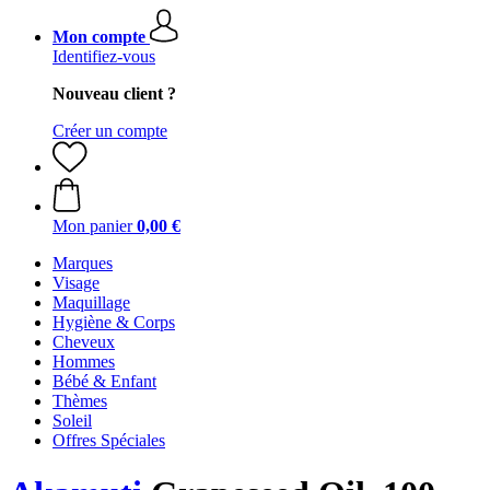
Mon compte
Identifiez-vous
Nouveau client ?
Créer un compte
Mon panier
0,00 €
Marques
Visage
Maquillage
Hygiène & Corps
Cheveux
Hommes
Bébé & Enfant
Thèmes
Soleil
Offres Spéciales