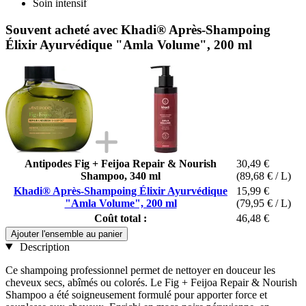
Soin intensif
Souvent acheté avec Khadi® Après-Shampoing
Élixir Ayurvédique "Amla Volume", 200 ml
Antipodes Fig + Feijoa Repair & Nourish
30,49 €
Shampoo, 340 ml
(89,68 € / L)
Khadi® Après-Shampoing Élixir Ayurvédique
15,99 €
"Amla Volume", 200 ml
(79,95 € / L)
Coût total :
46,48 €
Ajouter l'ensemble au panier
Description
Ce shampoing professionnel permet de nettoyer en douceur les
cheveux secs, abîmés ou colorés. Le Fig + Feijoa Repair & Nourish
Shampoo a été soigneusement formulé pour apporter force et