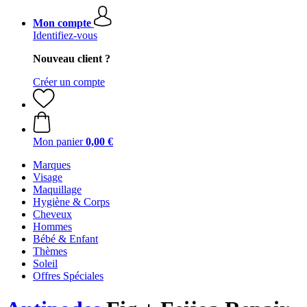
Mon compte
Identifiez-vous
Nouveau client ?
Créer un compte
Mon panier
0,00 €
Marques
Visage
Maquillage
Hygiène & Corps
Cheveux
Hommes
Bébé & Enfant
Thèmes
Soleil
Offres Spéciales