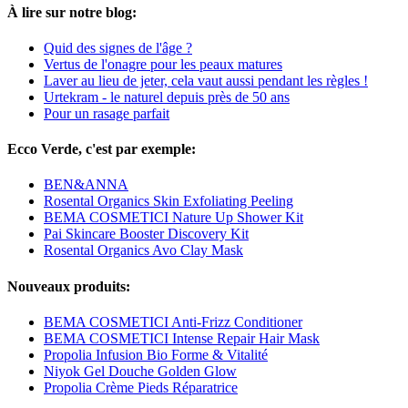
À lire sur notre blog:
Quid des signes de l'âge ?
Vertus de l'onagre pour les peaux matures
Laver au lieu de jeter, cela vaut aussi pendant les règles !
Urtekram - le naturel depuis près de 50 ans
Pour un rasage parfait
Ecco Verde, c'est par exemple:
BEN&ANNA
Rosental Organics Skin Exfoliating Peeling
BEMA COSMETICI Nature Up Shower Kit
Pai Skincare Booster Discovery Kit
Rosental Organics Avo Clay Mask
Nouveaux produits:
BEMA COSMETICI Anti-Frizz Conditioner
BEMA COSMETICI Intense Repair Hair Mask
Propolia Infusion Bio Forme & Vitalité
Niyok Gel Douche Golden Glow
Propolia Crème Pieds Réparatrice