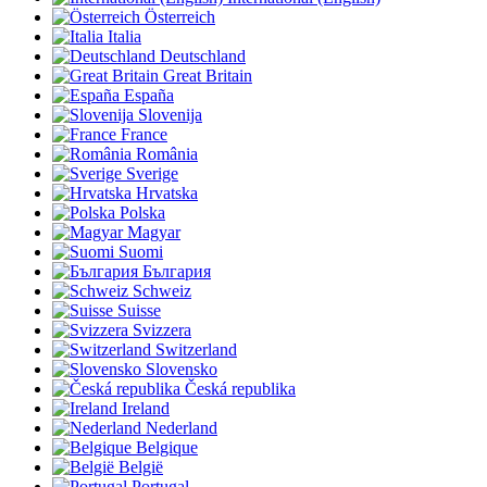
Österreich
Italia
Deutschland
Great Britain
España
Slovenija
France
România
Sverige
Hrvatska
Polska
Magyar
Suomi
България
Schweiz
Suisse
Svizzera
Switzerland
Slovensko
Česká republika
Ireland
Nederland
Belgique
België
Portugal