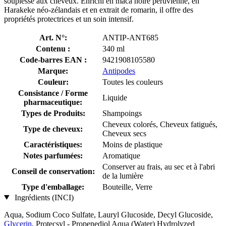
souplesse aux cheveux. Enrichi en maca noire péruvienne, en
Harakeke néo-zélandais et en extrait de romarin, il offre des
propriétés protectrices et un soin intensif.
Art. N°:
ANTIP-ANT685
Contenu :
340 ml
Code-barres EAN :
9421908105580
Marque:
Antipodes
Couleur:
Toutes les couleurs
Consistance / Forme
Liquide
pharmaceutique:
Types de Produits:
Shampoings
Cheveux colorés, Cheveux fatigués,
Type de cheveux:
Cheveux secs
Caractéristiques:
Moins de plastique
Notes parfumées:
Aromatique
Conserver au frais, au sec et à l'abri
Conseil de conservation:
de la lumière
Type d'emballage:
Bouteille, Verre
Ingrédients (INCI)
Aqua, Sodium Coco­ Sulfate, Lauryl Glucoside, Decyl Glucoside,
Glycerin
, Protecsyl - Propenediol Aqua (Water) Hydrolyzed