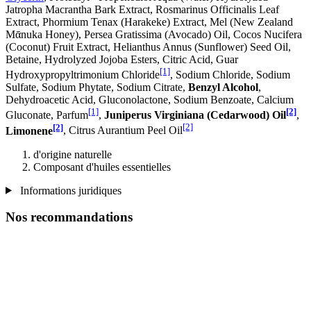
Jatropha Macrantha Bark Extract, Rosmarinus Officinalis Leaf
Extract, Phormium Tenax (Harakeke) Extract, Mel (New Zealand
Mᾱnuka Honey), Persea Gratissima (Avocado) Oil, Cocos Nucifera
(Coconut) Fruit Extract, Helianthus Annus (Sunflower) Seed Oil,
Betaine, Hydrolyzed Jojoba Esters, Citric Acid, Guar
[1]
Hydroxypropyltrimonium Chloride
, Sodium Chloride, Sodium
Sulfate, Sodium Phytate, Sodium Citrate,
Benzyl Alcohol
,
Dehydroacetic Acid, Gluconolactone, Sodium Benzoate, Calcium
[1]
[2]
Gluconate, Parfum
,
Juniperus Virginiana (Cedarwood) Oil
,
[2]
[2]
Limonene
, Citrus Aurantium Peel Oil
d'origine naturelle
Composant d'huiles essentielles
Informations juridiques
Nos recommandations