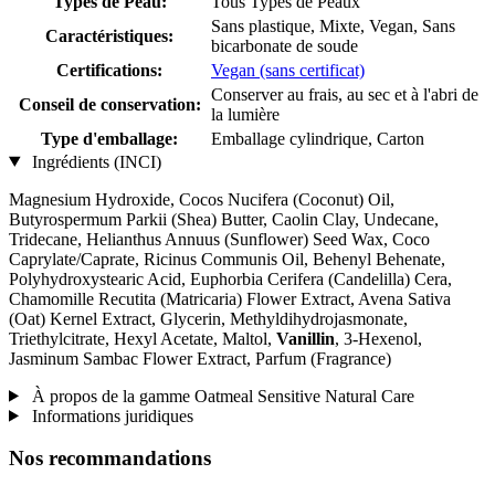
Types de Peau:
Tous Types de Peaux
Sans plastique, Mixte, Vegan, Sans
Caractéristiques:
bicarbonate de soude
Certifications:
Vegan (sans certificat)
Conserver au frais, au sec et à l'abri de
Conseil de conservation:
la lumière
Type d'emballage:
Emballage cylindrique, Carton
Ingrédients (INCI)
Magnesium Hydroxide, Cocos Nucifera (Coconut) Oil,
Butyrospermum Parkii (Shea) Butter, Caolin Clay, Undecane,
Tridecane, Helianthus Annuus (Sunflower) Seed Wax, Coco
Caprylate/Caprate, Ricinus Communis Oil, Behenyl Behenate,
Polyhydroxystearic Acid, Euphorbia Cerifera (Candelilla) Cera,
Chamomille Recutita (Matricaria) Flower Extract, Avena Sativa
(Oat) Kernel Extract, Glycerin, Methyldihydrojasmonate,
Triethylcitrate, Hexyl Acetate, Maltol,
Vanillin
, 3-Hexenol,
Jasminum Sambac Flower Extract, Parfum (Fragrance)
À propos de la gamme Oatmeal Sensitive Natural Care
Informations juridiques
Nos recommandations