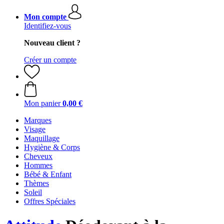
Mon compte
Identifiez-vous
Nouveau client ?
Créer un compte
Mon panier
0,00 €
Marques
Visage
Maquillage
Hygiène & Corps
Cheveux
Hommes
Bébé & Enfant
Thèmes
Soleil
Offres Spéciales