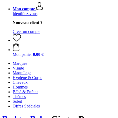
Mon compte
Identifiez-vous
Nouveau client ?
Créer un compte
Mon panier
0,00 €
Marques
Visage
Maquillage
Hygiène & Corps
Cheveux
Hommes
Bébé & Enfant
Thèmes
Soleil
Offres Spéciales