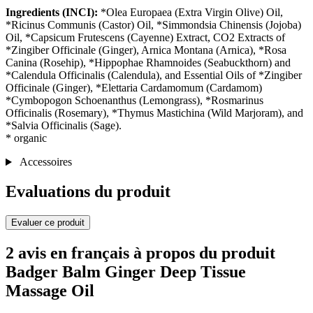
Ingredients (INCI):
*Olea Europaea (Extra Virgin Olive) Oil,
*Ricinus Communis (Castor) Oil, *Simmondsia Chinensis (Jojoba)
Oil, *Capsicum Frutescens (Cayenne) Extract, CO2 Extracts of
*Zingiber Officinale (Ginger), Arnica Montana (Arnica), *Rosa
Canina (Rosehip), *Hippophae Rhamnoides (Seabuckthorn) and
*Calendula Officinalis (Calendula), and Essential Oils of *Zingiber
Officinale (Ginger), *Elettaria Cardamomum (Cardamom)
*Cymbopogon Schoenanthus (Lemongrass), *Rosmarinus
Officinalis (Rosemary), *Thymus Mastichina (Wild Marjoram), and
*Salvia Officinalis (Sage).
* organic
Accessoires
Evaluations du produit
Evaluer ce produit
2 avis en français à propos du produit
Badger Balm Ginger Deep Tissue
Massage Oil