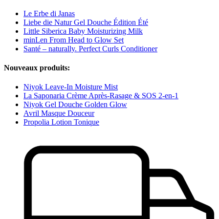
Le Erbe di Janas
Liebe die Natur Gel Douche Édition Été
Little Siberica Baby Moisturizing Milk
minLen From Head to Glow Set
Santé – naturally. Perfect Curls Conditioner
Nouveaux produits:
Niyok Leave-In Moisture Mist
La Saponaria Crème Après-Rasage & SOS 2-en-1
Niyok Gel Douche Golden Glow
Avril Masque Douceur
Propolia Lotion Tonique