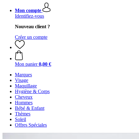
Mon compte
Identifiez-vous
Nouveau client ?
Créer un compte
Mon panier
0,00 €
Marques
Visage
Maquillage
Hygiène & Corps
Cheveux
Hommes
Bébé & Enfant
Thèmes
Soleil
Offres Spéciales