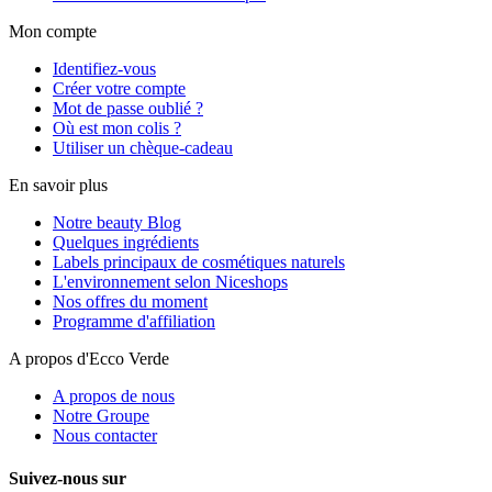
Mon compte
Identifiez-vous
Créer votre compte
Mot de passe oublié ?
Où est mon colis ?
Utiliser un chèque-cadeau
En savoir plus
Notre beauty Blog
Quelques ingrédients
Labels principaux de cosmétiques naturels
L'environnement selon Niceshops
Nos offres du moment
Programme d'affiliation
A propos d'Ecco Verde
A propos de nous
Notre Groupe
Nous contacter
Suivez-nous sur