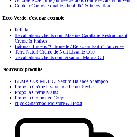
Octobre Rose : une journée de dons contre le cancer du sein
Couleur Caramel: qualité, durabilité & innovation!
Ecco Verde, c'est par exemple:
farfalla
8 évaluations-clients pour Masque Capillaire Restructurant
Crème & Fraises
Bâtons d'Encens "Citronelle / Relax on Earth" Faircense
Terra Naturi Crème de Nuit Lissante Q10
5 évaluations-clients pour Akamuti Marula Oil
Nouveaux produits:
BEMA COSMETICI Sebum-Balance Shampoo
Propolia Crème Hydratante Peaux Sèches
Propolia Crème Mains
Propolia Gommage Corps
Niyok Shampoo Moisture & Boost