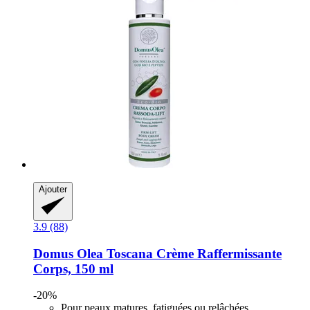
Ajouter
3.9 (88)
Domus Olea Toscana
Crème Raffermissante
Corps, 150 ml
-20%
Pour peaux matures, fatiguées ou relâchées