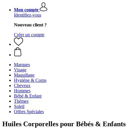
Mon compte
Identifiez-vous
Nouveau client ?
Créer un compte
Marques
Visage
Maquillage
Hygiène & Corps
Cheveux
Hommes
Bébé & Enfant
Thèmes
Soleil
Offres Spéciales
Huiles Corporelles pour Bébés & Enfants