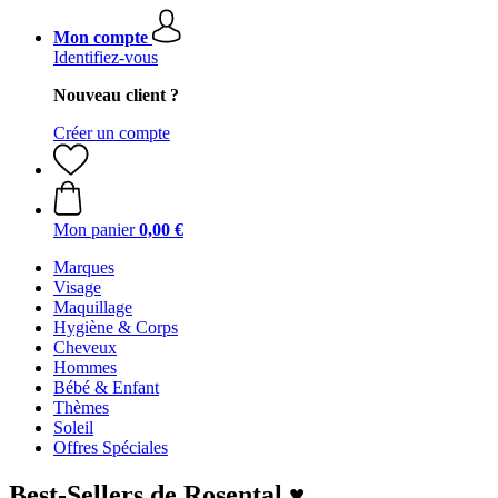
Mon compte
Identifiez-vous
Nouveau client ?
Créer un compte
Mon panier
0,00 €
Marques
Visage
Maquillage
Hygiène & Corps
Cheveux
Hommes
Bébé & Enfant
Thèmes
Soleil
Offres Spéciales
Best-Sellers de Rosental ♥︎