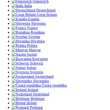
Österreich
Italia
Deutschland
Great Britain
España
Slovenija
France
România
Sverige
Hrvatska
Polska
Magyar
Suomi
България
Schweiz
Suisse
Svizzera
Switzerland
Slovensko
Česká republika
Ireland
Nederland
Belgique
België
Portugal