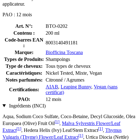
applicateur.
PAO : 12 mois
Art. N°:
BTO-0202
Contenu :
200 ml
Code-barres EAN
8003140491181
:
Marque:
Biofficina Toscana
Types de Produits:
Shampoings
Type de cheveux:
Tous types de cheveux
Caractéristiques:
Nickel Tested, Mixte, Vegan
Notes parfumées:
Citronné / Agrumes
AIAB
,
Leaping Bunny
,
Vegan (sans
Certifications:
certificat)
PAO:
12 mois
Ingrédients (INCI)
Aqua, Sodium Coco­ Sulfate, Coco-Betaine, Decyl Glucoside, Olea
[1]
Europaea (Olive) Fruit Oil
,
Malva Sylvestris Flower/Leaf
[1]
[1]
Extract
, Hedera Helix (Ivy) Leaf/Stem Extract
,
Thymus
[1]
Vulgaris (Thyme) Flower/Leaf Extract
, Urtica Diocia (Nettle)