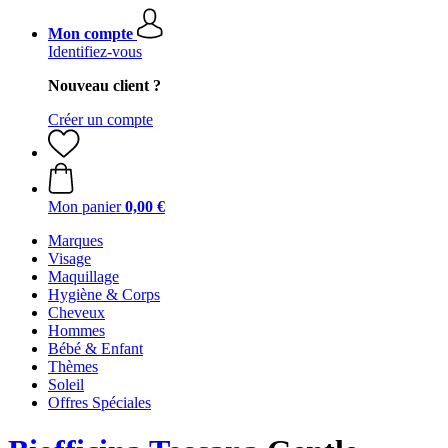
Mon compte
Identifiez-vous
Nouveau client ?
Créer un compte
Mon panier
0,00 €
Marques
Visage
Maquillage
Hygiène & Corps
Cheveux
Hommes
Bébé & Enfant
Thèmes
Soleil
Offres Spéciales