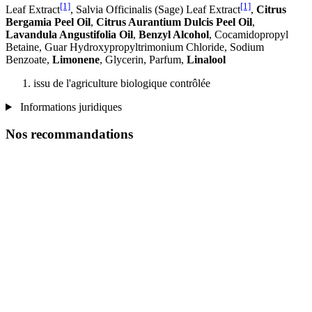
[1]
[1]
Leaf Extract
, Salvia Officinalis (Sage) Leaf Extract
,
Citrus
Bergamia Peel Oil
,
Citrus Aurantium Dulcis Peel Oil
,
Lavandula Angustifolia Oil
,
Benzyl Alcohol
, Cocamidopropyl
Betaine, Guar Hydroxypropyltrimonium Chloride, Sodium
Benzoate,
Limonene
, Glycerin, Parfum,
Linalool
issu de l'agriculture biologique contrôlée
Informations juridiques
Nos recommandations