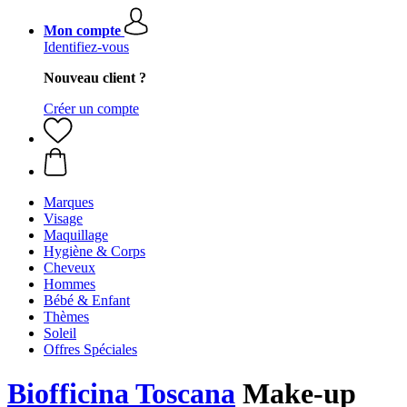
Mon compte
Identifiez-vous
Nouveau client ?
Créer un compte
Marques
Visage
Maquillage
Hygiène & Corps
Cheveux
Hommes
Bébé & Enfant
Thèmes
Soleil
Offres Spéciales
Biofficina Toscana
Make-up