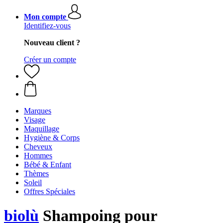
Mon compte
Identifiez-vous
Nouveau client ?
Créer un compte
Marques
Visage
Maquillage
Hygiène & Corps
Cheveux
Hommes
Bébé & Enfant
Thèmes
Soleil
Offres Spéciales
biolù
Shampoing pour