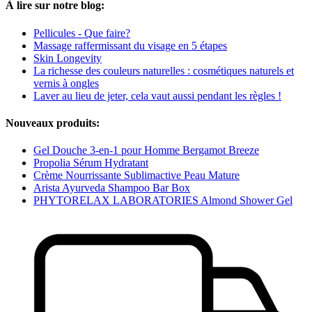
À lire sur notre blog:
Pellicules - Que faire?
Massage raffermissant du visage en 5 étapes
Skin Longevity
La richesse des couleurs naturelles : cosmétiques naturels et
vernis à ongles
Laver au lieu de jeter, cela vaut aussi pendant les règles !
Nouveaux produits:
Gel Douche 3-en-1 pour Homme Bergamot Breeze
Propolia Sérum Hydratant
Crème Nourrissante Sublimactive Peau Mature
Arista Ayurveda Shampoo Bar Box
PHYTORELAX LABORATORIES Almond Shower Gel