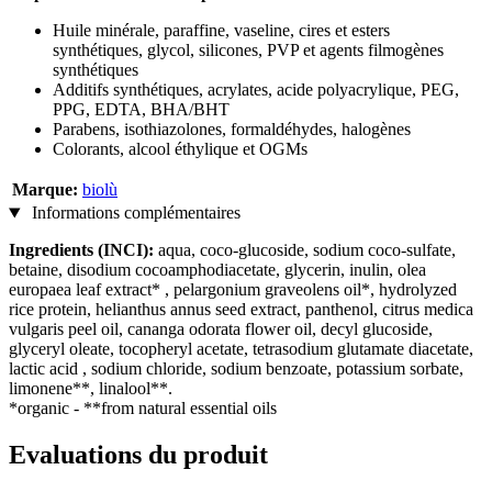
Huile minérale, paraffine, vaseline, cires et esters
synthétiques, glycol, silicones, PVP et agents filmogènes
synthétiques
Additifs synthétiques, acrylates, acide polyacrylique, PEG,
PPG, EDTA, BHA/BHT
Parabens, isothiazolones, formaldéhydes, halogènes
Colorants, alcool éthylique et OGMs
Marque:
biolù
Informations complémentaires
Ingredients (INCI):
aqua, coco-glucoside, sodium coco-sulfate,
betaine, disodium cocoamphodiacetate, glycerin, inulin, olea
europaea leaf extract* , pelargonium graveolens oil*, hydrolyzed
rice protein, helianthus annus seed extract, panthenol, citrus medica
vulgaris peel oil, cananga odorata flower oil, decyl glucoside,
glyceryl oleate, tocopheryl acetate, tetrasodium glutamate diacetate,
lactic acid , sodium chloride, sodium benzoate, potassium sorbate,
limonene**, linalool**.
*organic - **from natural essential oils
Evaluations du produit