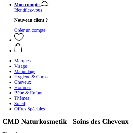
Mon compte
Identifiez-vous
Nouveau client ?
Créer un compte
Marques
Visage
Maquillage
Hygiène & Corps
Cheveux
Hommes
Bébé & Enfant
Thèmes
Soleil
Offres Spéciales
CMD Naturkosmetik - Soins des Cheveux