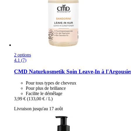
2 options
4.1 (7)
CMD Naturkosmetik
Soin Leave-​In à l'Argousi
Pour tous types de cheveux
Pour plus de brillance
Facilite le démêlage
3,99 €
(133,00 € / L)
Livraison jusqu'au 17 août