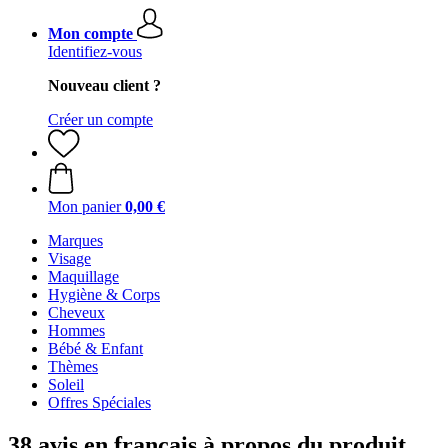
Mon compte
Identifiez-vous
Nouveau client ?
Créer un compte
Mon panier
0,00 €
Marques
Visage
Maquillage
Hygiène & Corps
Cheveux
Hommes
Bébé & Enfant
Thèmes
Soleil
Offres Spéciales
38 avis en français à propos du produit