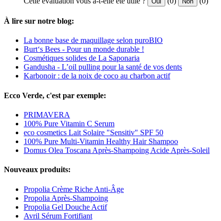
Cette évaluation vous a-t-elle été utile ?
(0)
(0)
Oui
Non
À lire sur notre blog:
La bonne base de maquillage selon puroBIO
Burt‘s Bees - Pour un monde durable !
Cosmétiques solides de La Saponaria
Gandusha - L’oil pulling pour la santé de vos dents
Karbonoir : de la noix de coco au charbon actif
Ecco Verde, c'est par exemple:
PRIMAVERA
100% Pure Vitamin C Serum
eco cosmetics Lait Solaire "Sensitiv" SPF 50
100% Pure Multi-Vitamin Healthy Hair Shampoo
Domus Olea Toscana Après-Shampoing Acide Après-Soleil
Nouveaux produits:
Propolia Crème Riche Anti-Âge
Propolia Après-Shampoing
Propolia Gel Douche Actif
Avril Sérum Fortifiant