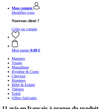
Mon compte
Identifiez-vous
Nouveau client ?
Créer un compte
Mon panier
0,00 €
Marques
Visage
Maquillage
Hygiène & Corps
Cheveux
Hommes
Bébé & Enfant
Thèmes
Soleil
Offres Spéciales
11 avis en français à propos du produit