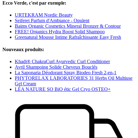
Ecco Verde, c'est par exemple:
URTEKRAM Nordic Beauty
Seiferei Parfum d'Ambiance - Opulent
Baims Organic Cosmetics Mineral Bronzer & Contour
FREE! Organics Hydra Boost Solid Shampoo
Greenatural Mousse Intime Rafraîchissante Easy Fresh
Nouveaux produits:
Khadi® ChakraCurl Ayurvedic Curl Conditioner
Avril Shampoing Solide Cheveux Bouclés
La Saponaria Déodorant Spray Biodeo Fresh 2-en-1
PHYTORELAX LABORATORIES 31 Herbs Oil Multiuse
Gel Cream
LÉA NATURE SO BiO étic Gel Cryo OSTEO+