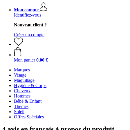
Mon compte
Identifiez-vous
Nouveau client ?
Créer un compte
Mon panier
0,00 €
Marques
Visage
Maquillage
Hygiène & Corps
Cheveux
Hommes
Bébé & Enfant
Thèmes
Soleil
Offres Spéciales
4 avis en français à propos du produit