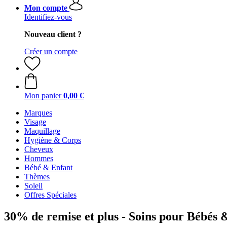
Mon compte
Identifiez-vous
Nouveau client ?
Créer un compte
Mon panier
0,00 €
Marques
Visage
Maquillage
Hygiène & Corps
Cheveux
Hommes
Bébé & Enfant
Thèmes
Soleil
Offres Spéciales
30% de remise et plus - Soins pour Bébés 