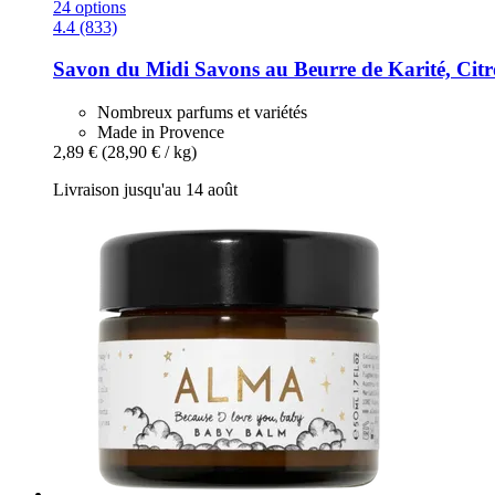
24 options
4.4 (833)
Savon du Midi
Savons au Beurre de Karité, Citr
Nombreux parfums et variétés
Made in Provence
2,89 €
(28,90 € / kg)
Livraison jusqu'au 14 août