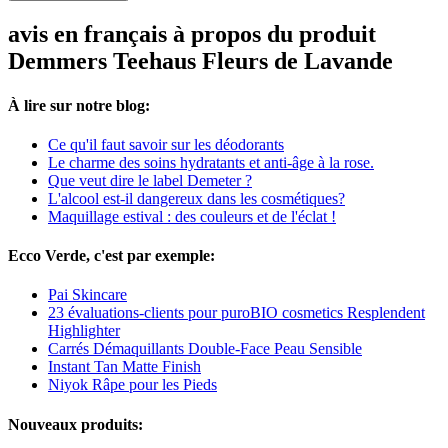
avis en français à propos du produit
Demmers Teehaus Fleurs de Lavande
À lire sur notre blog:
Ce qu'il faut savoir sur les déodorants
Le charme des soins hydratants et anti-âge à la rose.
Que veut dire le label Demeter ?
L'alcool est-il dangereux dans les cosmétiques?
Maquillage estival : des couleurs et de l'éclat !
Ecco Verde, c'est par exemple:
Pai Skincare
23 évaluations-clients pour puroBIO cosmetics Resplendent
Highlighter
Carrés Démaquillants Double-Face Peau Sensible
Instant Tan Matte Finish
Niyok Râpe pour les Pieds
Nouveaux produits: