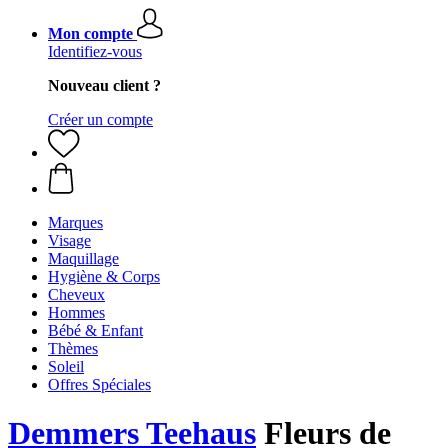
Mon compte
Identifiez-vous
Nouveau client ?
Créer un compte
Marques
Visage
Maquillage
Hygiène & Corps
Cheveux
Hommes
Bébé & Enfant
Thèmes
Soleil
Offres Spéciales
Demmers Teehaus
Fleurs de