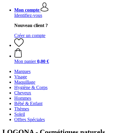
Mon compte
Identifiez-vous
Nouveau client ?
Créer un compte
Mon panier
0,00 €
Marques
Visage
Maquillage
Hygiène & Corps
Cheveux
Hommes
Bébé & Enfant
Thèmes
Soleil
Offres Spéciales
LOGONA - Cosmétiques naturels