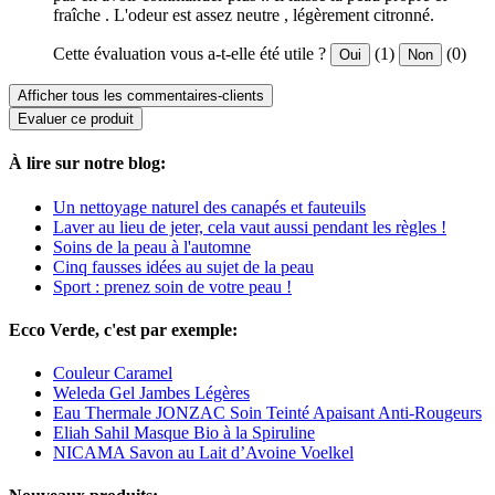
fraîche . L'odeur est assez neutre , légèrement citronné.
Cette évaluation vous a-t-elle été utile ?
(1)
(0)
Oui
Non
Afficher tous les commentaires-clients
Evaluer ce produit
À lire sur notre blog:
Un nettoyage naturel des canapés et fauteuils
Laver au lieu de jeter, cela vaut aussi pendant les règles !
Soins de la peau à l'automne
Cinq fausses idées au sujet de la peau
Sport : prenez soin de votre peau !
Ecco Verde, c'est par exemple:
Couleur Caramel
Weleda Gel Jambes Légères
Eau Thermale JONZAC Soin Teinté Apaisant Anti-Rougeurs
Eliah Sahil Masque Bio à la Spiruline
NICAMA Savon au Lait d’Avoine Voelkel