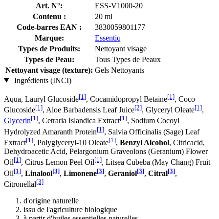
Art. N°:
ESS-V1000-20
Contenu :
20 ml
Code-barres EAN :
3830059801177
Marque:
Essentiq
Types de Produits:
Nettoyant visage
Types de Peau:
Tous Types de Peaux
Nettoyant visage (texture):
Gels Nettoyants
Ingrédients (INCI)
[1]
[1]
Aqua, Lauryl Glucoside
, Cocamidopropyl Betaine
, Coco
[1]
[2]
[1]
Glucoside
, Aloe Barbadensis Leaf Juice
, Glyceryl Oleate
,
[1]
[1]
Glycerin
, Cetraria Islandica Extract
, Sodium Cocoyl
[1]
Hydrolyzed Amaranth Protein
, Salvia Officinalis (Sage) Leaf
[1]
[1]
Extract
, Polyglyceryl-10 Oleate
,
Benzyl Alcohol
, Citricacid,
Dehydroacetic Acid, Pelargonium Graveolons (Geranium) Flower
[1]
[1]
Oil
, Citrus Lemon Peel Oil
, Litsea Cubeba (May Chang) Fruit
[1]
[3]
[3]
[3]
[3]
Oil
,
Linalool
,
Limonene
,
Geraniol
,
Citral
,
[3]
Citronellal
d'origine naturelle
issu de l'agriculture biologique
à partir d'huiles essentielles naturelles