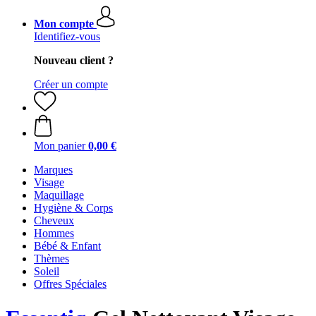
Mon compte
Identifiez-vous
Nouveau client ?
Créer un compte
Mon panier
0,00 €
Marques
Visage
Maquillage
Hygiène & Corps
Cheveux
Hommes
Bébé & Enfant
Thèmes
Soleil
Offres Spéciales