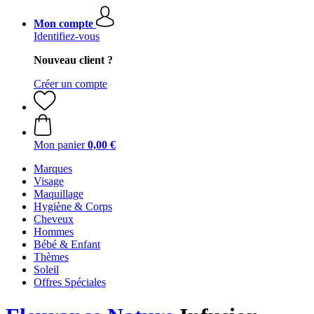
Mon compte
Identifiez-vous
Nouveau client ?
Créer un compte
Mon panier
0,00 €
Marques
Visage
Maquillage
Hygiène & Corps
Cheveux
Hommes
Bébé & Enfant
Thèmes
Soleil
Offres Spéciales