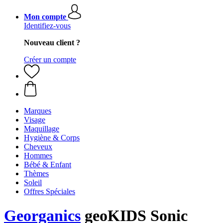
Mon compte
Identifiez-vous
Nouveau client ?
Créer un compte
Marques
Visage
Maquillage
Hygiène & Corps
Cheveux
Hommes
Bébé & Enfant
Thèmes
Soleil
Offres Spéciales
Georganics
geoKIDS Sonic