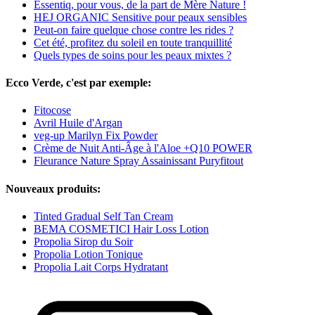
Essentiq, pour vous, de la part de Mère Nature !
HEJ ORGANIC Sensitive pour peaux sensibles
Peut-on faire quelque chose contre les rides ?
Cet été, profitez du soleil en toute tranquillité
Quels types de soins pour les peaux mixtes ?
Ecco Verde, c'est par exemple:
Fitocose
Avril Huile d'Argan
veg-up Marilyn Fix Powder
Crème de Nuit Anti-Âge à l'Aloe +Q10 POWER
Fleurance Nature Spray Assainissant Puryfitout
Nouveaux produits:
Tinted Gradual Self Tan Cream
BEMA COSMETICI Hair Loss Lotion
Propolia Sirop du Soir
Propolia Lotion Tonique
Propolia Lait Corps Hydratant