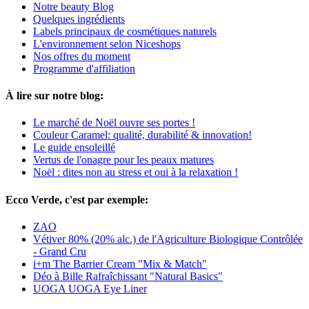
Notre beauty Blog
Quelques ingrédients
Labels principaux de cosmétiques naturels
L'environnement selon Niceshops
Nos offres du moment
Programme d'affiliation
À lire sur notre blog:
Le marché de Noël ouvre ses portes !
Couleur Caramel: qualité, durabilité & innovation!
Le guide ensoleillé
Vertus de l'onagre pour les peaux matures
Noël : dites non au stress et oui à la relaxation !
Ecco Verde, c'est par exemple:
ZAO
Vétiver 80% (20% alc.) de l'Agriculture Biologique Contrôlée
- Grand Cru
i+m The Barrier Cream "Mix & Match"
Déo à Bille Rafraîchissant "Natural Basics"
UOGA UOGA Eye Liner