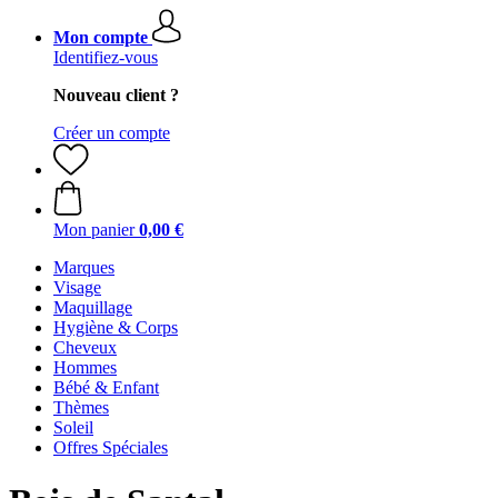
Mon compte
Identifiez-vous
Nouveau client ?
Créer un compte
Mon panier
0,00 €
Marques
Visage
Maquillage
Hygiène & Corps
Cheveux
Hommes
Bébé & Enfant
Thèmes
Soleil
Offres Spéciales