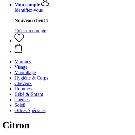
Mon compte
Identifiez-vous
Nouveau client ?
Créer un compte
Marques
Visage
Maquillage
Hygiène & Corps
Cheveux
Hommes
Bébé & Enfant
Thèmes
Soleil
Offres Spéciales
Citron