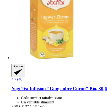
Ajouter
4.7 (46)
Yogi Tea
Infusion "Gingembre Citron" Bio, 30,6
Goût sucré et rafraîchissant
Un véritable stimulant
3,89 €
(127,12 € / kg)