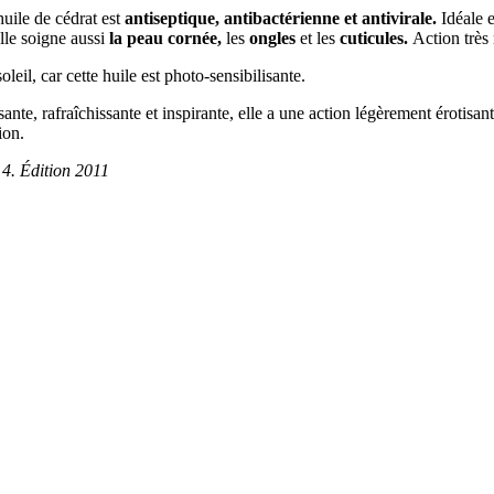
'huile de cédrat est
antiseptique, antibactérienne et antivirale.
Idéale e
le soigne aussi
la peau cornée,
les
ongles
et les
cuticules.
Action très 
leil, car cette huile est photo-sensibilisante.
isante, rafraîchissante et inspirante, elle a une action légèrement érotisan
ion.
4. Édition 2011