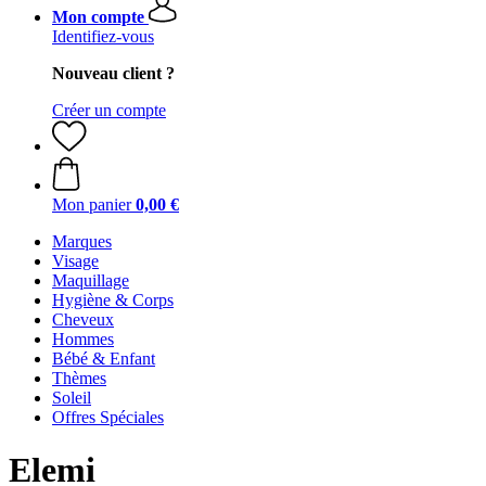
Mon compte
Identifiez-vous
Nouveau client ?
Créer un compte
Mon panier
0,00 €
Marques
Visage
Maquillage
Hygiène & Corps
Cheveux
Hommes
Bébé & Enfant
Thèmes
Soleil
Offres Spéciales
Elemi