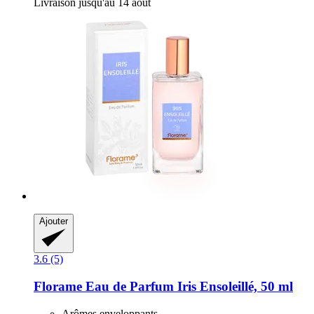
Livraison jusqu'au 14 août
Ajouter
3.6 (5)
Florame
Eau de Parfum Iris Ensoleillé, 50 ml
Arômes enveloppants