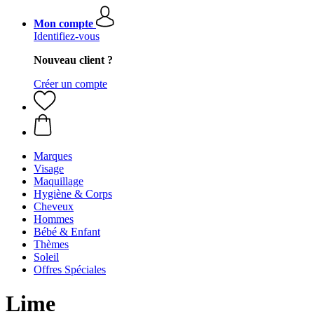
Mon compte
Identifiez-vous
Nouveau client ?
Créer un compte
Marques
Visage
Maquillage
Hygiène & Corps
Cheveux
Hommes
Bébé & Enfant
Thèmes
Soleil
Offres Spéciales
Lime