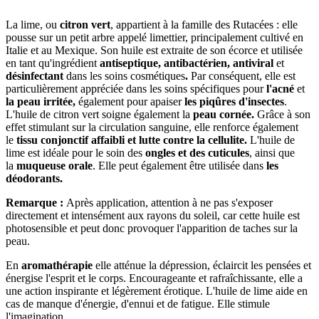
La lime, ou
citron vert
, appartient à la famille des Rutacées : elle
pousse sur un petit arbre appelé limettier, principalement cultivé en
Italie et au Mexique. Son huile est extraite de son écorce et utilisée
en tant qu'ingrédient
antiseptique, antibactérien, antiviral
et
désinfectant
dans les soins cosmétiques
.
Par conséquent, elle est
particulièrement appréciée dans les soins spécifiques pour
l'acné
et
la peau irritée,
également pour apaiser
les piqûres d'insectes
.
L'huile de citron vert soigne également la
peau cornée.
Grâce à son
effet stimulant sur la circulation sanguine, elle renforce également
le
tissu conjonctif affaibli et lutte contre la cellulite.
L'huile de
lime est idéale pour le soin des
ongles et des cuticules
, ainsi que
la
muqueuse orale
. Elle peut également être utilisée dans
les
déodorants.
Remarque :
Après application, attention à ne pas s'exposer
directement et intensément aux rayons du soleil, car cette huile est
photosensible et peut donc provoquer l'apparition de taches sur la
peau.
En
aromathérapie
elle atténue la dépression, éclaircit les pensées et
énergise l'esprit et le corps. Encourageante et rafraîchissante, elle a
une action inspirante et légèrement érotique. L'huile de lime aide en
cas de manque d'énergie, d'ennui et de fatigue. Elle stimule
l'imagination.