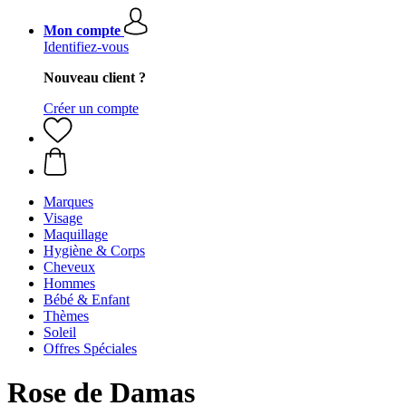
Mon compte
Identifiez-vous
Nouveau client ?
Créer un compte
Marques
Visage
Maquillage
Hygiène & Corps
Cheveux
Hommes
Bébé & Enfant
Thèmes
Soleil
Offres Spéciales
Rose de Damas