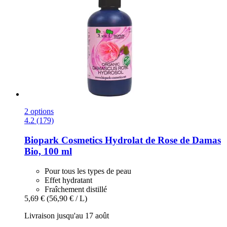
2 options
4.2 (179)
Biopark Cosmetics
Hydrolat de Rose de Damas
Bio, 100 ml
Pour tous les types de peau
Effet hydratant
Fraîchement distillé
5,69 €
(56,90 € / L)
Livraison jusqu'au 17 août