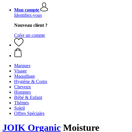
Mon compte
Identifiez-vous
Nouveau client ?
Créer un compte
Marques
Visage
Maquillage
Hygiène & Corps
Cheveux
Hommes
Bébé & Enfant
Thèmes
Soleil
Offres Spéciales
JOIK Organic
Moisture