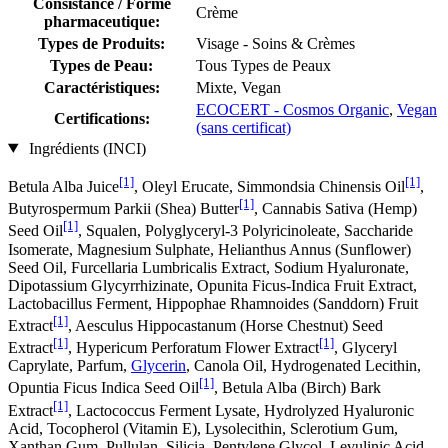
Consistance / Forme
Crème
pharmaceutique:
Types de Produits:
Visage - Soins & Crèmes
Types de Peau:
Tous Types de Peaux
Caractéristiques:
Mixte, Vegan
ECOCERT - Cosmos Organic
,
Vegan
Certifications:
(sans certificat)
Ingrédients (INCI)
[1]
[1]
Betula Alba Juice
, Oleyl Erucate, Simmondsia Chinensis Oil
,
[1]
Butyrospermum Parkii (Shea) Butter
, Cannabis Sativa (Hemp)
[1]
Seed Oil
, Squalen, Polyglyceryl-3 Polyricinoleate, Saccharide
Isomerate, Magnesium Sulphate, Helianthus Annus (Sunflower)
Seed Oil, Furcellaria Lumbricalis Extract, Sodium Hyaluronate,
Dipotassium Glycyrrhizinate, Opunita Ficus-Indica Fruit Extract,
Lactobacillus Ferment, Hippophae Rhamnoides (Sanddorn) Fruit
[1]
Extract
, Aesculus Hippocastanum (Horse Chestnut) Seed
[1]
[1]
Extract
, Hypericum Perforatum Flower Extract
, Glyceryl
Caprylate, Parfum,
Glycerin
, Canola Oil, Hydrogenated Lecithin,
[1]
Opuntia Ficus Indica Seed Oil
, Betula Alba (Birch) Bark
[1]
Extract
, Lactococcus Ferment Lysate, Hydrolyzed Hyaluronic
Acid, Tocopherol (Vitamin E), Lysolecithin, Sclerotium Gum,
Xanthan Gum, Pullulan, Silicia, Pentylene Glycol, Levulinic Acid,