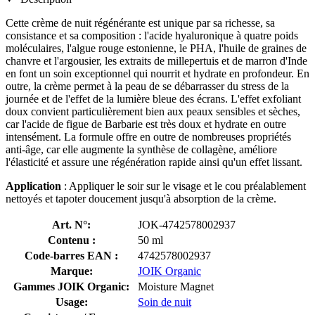
Cette crème de nuit régénérante est unique par sa richesse, sa
consistance et sa composition : l'acide hyaluronique à quatre poids
moléculaires, l'algue rouge estonienne, le PHA, l'huile de graines de
chanvre et l'argousier, les extraits de millepertuis et de marron d'Inde
en font un soin exceptionnel qui nourrit et hydrate en profondeur. En
outre, la crème permet à la peau de se débarrasser du stress de la
journée et de l'effet de la lumière bleue des écrans. L'effet exfoliant
doux convient particulièrement bien aux peaux sensibles et sèches,
car l'acide de figue de Barbarie est très doux et hydrate en outre
intensément. La formule offre en outre de nombreuses propriétés
anti-âge, car elle augmente la synthèse de collagène, améliore
l'élasticité et assure une régénération rapide ainsi qu'un effet lissant.
Application
: Appliquer le soir sur le visage et le cou préalablement
nettoyés et tapoter doucement jusqu'à absorption de la crème.
Art. N°:
JOK-4742578002937
Contenu :
50 ml
Code-barres EAN :
4742578002937
Marque:
JOIK Organic
Gammes JOIK Organic:
Moisture Magnet
Usage:
Soin de nuit