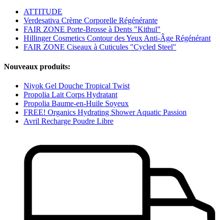
ATTITUDE
Verdesativa Crème Corporelle Régénérante
FAIR ZONE Porte-Brosse à Dents "Kithul"
Hillinger Cosmetics Contour des Yeux Anti-Âge Régénérant
FAIR ZONE Ciseaux à Cuticules "Cycled Steel"
Nouveaux produits:
Niyok Gel Douche Tropical Twist
Propolia Lait Corps Hydratant
Propolia Baume-en-Huile Soyeux
FREE! Organics Hydrating Shower Aquatic Passion
Avril Recharge Poudre Libre