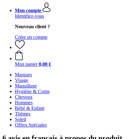
Mon compte
Identifiez-vous
Nouveau client ?
Créer un compte
Mon panier
0,00 €
Marques
Visage
Maquillage
Hygiène & Corps
Cheveux
Hommes
Bébé & Enfant
Thèmes
Soleil
Offres Spéciales
6 avis en français à propos du produit