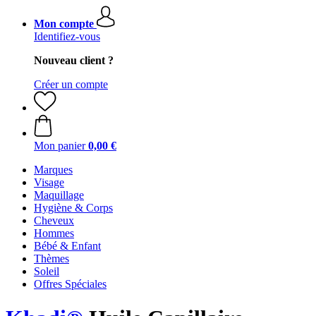
Mon compte
Identifiez-vous
Nouveau client ?
Créer un compte
Mon panier
0,00 €
Marques
Visage
Maquillage
Hygiène & Corps
Cheveux
Hommes
Bébé & Enfant
Thèmes
Soleil
Offres Spéciales