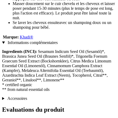
Masser doucement sur le cuir chevelu et les cheveux et laisser
poser pendant 15-30 minutes (plus le temps de pose est long,
plus l'action est efficace). Le produit peut être laissé toute la
nuit.
Se laver les cheveux ensuiteavec un shampoing doux ou un
shampoing pour bébé.
Marque:
Khadi®
Informations complémentaires
Ingredients (INCI):
Sesamum Indicum Seed Oil (Sesamöl)*,
Brassica Junea Seed Oil (Braunes Senföl)*, Trigonella Foenum
Graecum Seed Extract (Bockshornklee), Citrus Medica Limonum
Essential Oil (Limonenöl), Cinnamomum Camphora Extract
(Kampfer), Melaleuca Alternifolia Essential Oil (Teebaumöl),
Azardirachta Indica Leaf Extract (Neem), Tocopherol, Citral**,
Geraniol**, Linalool**, Limonene**
* certified organic
** from natural essential oils
Accessoires
Evaluations du produit