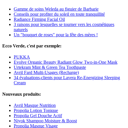
Gamme de soins Weleda au figuier de Barbarie
Conseils pour profiter du soleil en toute tranquillité
Radiance Firming Facial Oil
3 raisons pour lesquelles se tourner vers les cosmétiques
naturels
Un "bouquet de roses" pour la fête des mères !
Ecco Verde, c'est par exemple:
PUKKA
Evolve Organic Beauty Radiant Glow Two-in-One Mask
Urtekram Mint & Green Tea Toothpaste
Avril Fard Multi-Usages (Recharge)
34 évaluations-clients pour Lavera Re-Energizing Sleeping
Cream
Nouveaux produits:
Avril Masque Nutrition
Propolia Lotion Tonique
Propolia Gel Douche Actif
Niyok Shampoo Moisture & Boost
Propolia Masque Visage