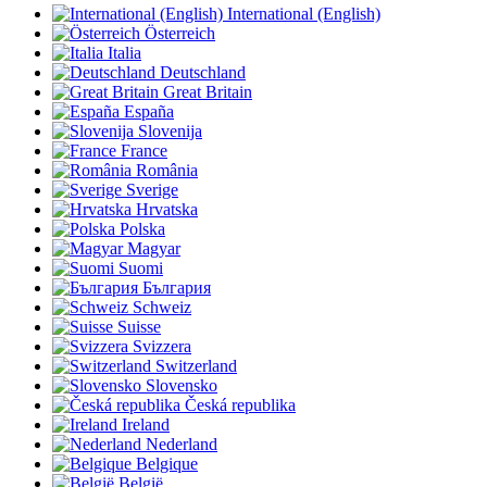
International (English)
Österreich
Italia
Deutschland
Great Britain
España
Slovenija
France
România
Sverige
Hrvatska
Polska
Magyar
Suomi
България
Schweiz
Suisse
Svizzera
Switzerland
Slovensko
Česká republika
Ireland
Nederland
Belgique
België