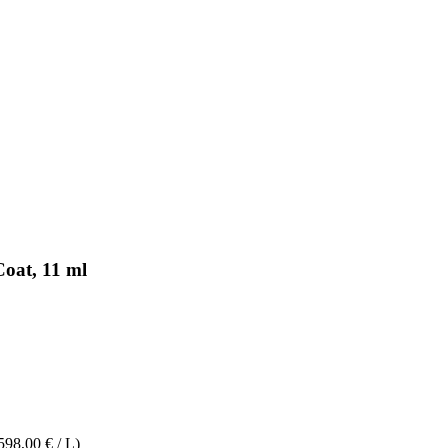
oat, 11 ml
598,00 € / L)