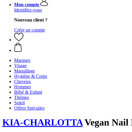
Mon compte
Identifiez-vous
Nouveau client ?
Créer un compte
Marques
Visage
Maquillage
Hygiène & Corps
Cheveux
Hommes
Bébé & Enfant
Thèmes
Soleil
Offres Spéciales
KIA-CHARLOTTA
Vegan Nail P