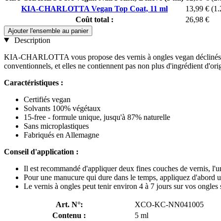
KIA-CHARLOTTA Vegan Top Coat, 11 ml
13,99 €
(1.
Coût total :
26,98 €
Ajouter l'ensemble au panier
Description
KIA-CHARLOTTA vous propose des vernis à ongles vegan déclinés dans
conventionnels, et elles ne contiennent pas non plus d'ingrédient d'ori
Caractéristiques :
Certifiés vegan
Solvants 100% végétaux
15-free - formule unique, jusqu'à 87% naturelle
Sans microplastiques
Fabriqués en Allemagne
Conseil d'application :
Il est recommandé d'appliquer deux fines couches de vernis, l'un
Pour une manucure qui dure dans le temps, appliquez d'abord u
Le vernis à ongles peut tenir environ 4 à 7 jours sur vos ongles s
Art. N°:
XCO-KC-NN041005
Contenu :
5 ml