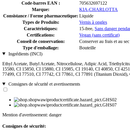
Code-barres EAN :
705632697122
Marque:
KIA-CHARLOTTA
Consistance / Forme pharmaceutique:
Liquide
Types de Produits:
Vernis à ongles
Caractéristiques:
15-free,
Sans danger pendan
Certifications:
Vegan (sans certificat)
Conseil de conservation:
Conserver au frais et au sec
Type d'emballage:
Bouteille
Ingrédients (INCI)
Ethyl Acetate, Butyl Acetate, Nitrocellulose, Adipic Acid, Triethylcit
15580, CI 15850, CI 15880, CI 15985, CI 19140, CI 40850, CI 4251
77499, CI 77510, CI 77742, CI 77861, CI 77891 (Titanium Dioxid), C
Consignes de sécurité et avertissements
Mention d'avertissement: danger
Consignes de sécurité: