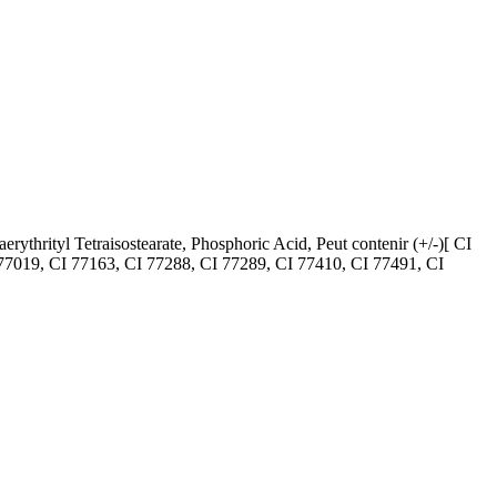
erythrityl Tetraisostearate, Phosphoric Acid, Peut contenir (+/-)[ CI
77019, CI 77163, CI 77288, CI 77289, CI 77410, CI 77491, CI