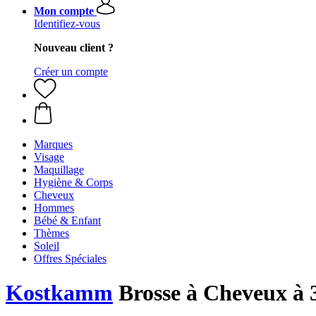
Mon compte
Identifiez-vous
Nouveau client ?
Créer un compte
Marques
Visage
Maquillage
Hygiène & Corps
Cheveux
Hommes
Bébé & Enfant
Thèmes
Soleil
Offres Spéciales
Kostkamm
Brosse à Cheveux à 