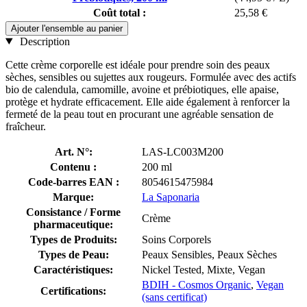
Coût total :
25,58 €
Ajouter l'ensemble au panier
Description
Cette crème corporelle est idéale pour prendre soin des peaux
sèches, sensibles ou sujettes aux rougeurs. Formulée avec des actifs
bio de calendula, camomille, avoine et prébiotiques, elle apaise,
protège et hydrate efficacement. Elle aide également à renforcer la
fermeté de la peau tout en procurant une agréable sensation de
fraîcheur.
Art. N°:
LAS-LC003M200
Contenu :
200 ml
Code-barres EAN :
8054615475984
Marque:
La Saponaria
Consistance / Forme
Crème
pharmaceutique:
Types de Produits:
Soins Corporels
Types de Peau:
Peaux Sensibles, Peaux Sèches
Caractéristiques:
Nickel Tested, Mixte, Vegan
BDIH - Cosmos Organic
,
Vegan
Certifications:
(sans certificat)