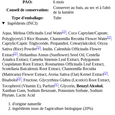
PAO:
6 mois
Conserver au frais, au sec et à l'abri
Conseil de conservation:
de la lumière
Type d'emballage:
Tube
Ingrédients (INCI)
[2]
Aqua, Melissa Officinalis Leaf Water
, Coco Caprylate/Caprate,
[2]
Polyglyceryl-3 Rice Branate, Chamomilla Recutita Flower Water
,
Caprylic/Capric Triglyceride, Propandiol, Cetearylalcohol, Oryza
[2]
Sativa (Rice) Powder
, Inulin, Calendula Officinalis Flower
[2]
Extract
, Helianthus Annus (Sunflower) Seed Oil, Centella
Asiatica Extract, Camelia Sinensis Leaf Extract, Polygonum
Cuspidatum Root Extract, Rosmarinus Officinalis Leaf Extract,
Scutellaria Baicalensis Root Extract, Chamomilla Recutita
[2]
(Matricaria) Flower Extract, Avena Sativa (Oat) Kernel Extract
,
[2]
Bisabolol
, Fructose, Glycyrrhiza Glabra (Licorice) Root Extract,
[1]
Tocopherol (Vitamin E), Parfum
, Glycerin,
Benzyl Alcohol
,
Xanthan Gum, Sodium Benzoate, Potassium Sorbate, Sodium
Phytate, Lactic Acid
d'origine naturelle
ingrédients issus de l'agriculture biologique (20%)