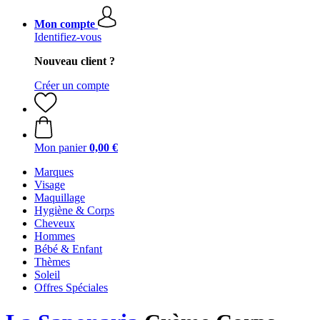
Mon compte
Identifiez-vous
Nouveau client ?
Créer un compte
Mon panier
0,00 €
Marques
Visage
Maquillage
Hygiène & Corps
Cheveux
Hommes
Bébé & Enfant
Thèmes
Soleil
Offres Spéciales