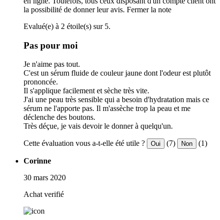
en ligne. Toutefois, tous ceux disposant d'un compte client ont
la possibilité de donner leur avis.
Fermer la note
Evalué(e) à 2 étoile(s) sur 5.
Pas pour moi
Je n'aime pas tout.
C'est un sérum fluide de couleur jaune dont l'odeur est plutôt
prononcée.
Il s'applique facilement et sèche très vite.
J'ai une peau très sensible qui a besoin d'hydratation mais ce
sérum ne l'apporte pas. Il m'assèche trop la peau et me
déclenche des boutons.
Très déçue, je vais devoir le donner à quelqu'un.
Cette évaluation vous a-t-elle été utile ?
(7)
(1)
Oui
Non
Corinne
30 mars 2020
Achat verifié