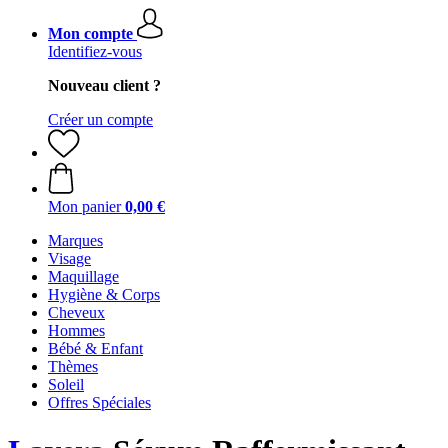
Mon compte
Identifiez-vous
Nouveau client ?
Créer un compte
Mon panier
0,00 €
Marques
Visage
Maquillage
Hygiène & Corps
Cheveux
Hommes
Bébé & Enfant
Thèmes
Soleil
Offres Spéciales