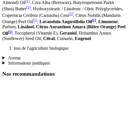
[1]
Almond) Oil
, Cera Alba (Beeswax), Butyrospermum Parkii
[1]
(Shea) Butter
, Hydroxystearic / Linolenic / Oleic Polyglycerides,
[1]
Copernicia Cerifera (Carnauba) Cera
, Citrus Nobilis (Mandarin
[1]
[1]
Orange) Peel Oil
,
Lavandula Angustifolia Oil
,
Limonene
,
Parfum,
Linalool
,
Citrus Aurantium Amara (Bitter Orange) Peel
[1]
Oil
, Tocopherol (Vitamin E),
Geraniol
, Helianthus Annus
(Sunflower) Seed Oil,
Citral
, Cumarin,
Eugenol
issu de l'agriculture biologique
Aroma
Informations juridiques
Nos recommandations