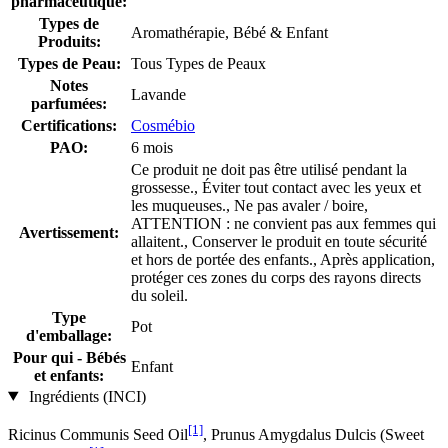
pharmaceutique:
Types de
Aromathérapie, Bébé & Enfant
Produits:
Types de Peau:
Tous Types de Peaux
Notes
Lavande
parfumées:
Certifications:
Cosmébio
PAO:
6 mois
Ce produit ne doit pas être utilisé pendant la
grossesse., Éviter tout contact avec les yeux et
les muqueuses., Ne pas avaler / boire,
ATTENTION : ne convient pas aux femmes qui
Avertissement:
allaitent., Conserver le produit en toute sécurité
et hors de portée des enfants., Après application,
protéger ces zones du corps des rayons directs
du soleil.
Type
Pot
d'emballage:
Pour qui - Bébés
Enfant
et enfants:
Ingrédients (INCI)
[1]
Ricinus Communis Seed Oil
, Prunus Amygdalus Dulcis (Sweet