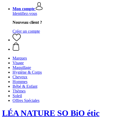
Mon compte
Identifiez-vous
Nouveau client ?
Créer un compte
Marques
Visage
Maquillage
Hygiène & Corps
Cheveux
Hommes
Bébé & Enfant
Thèmes
Soleil
Offres Spéciales
LÉA NATURE SO BiO étic