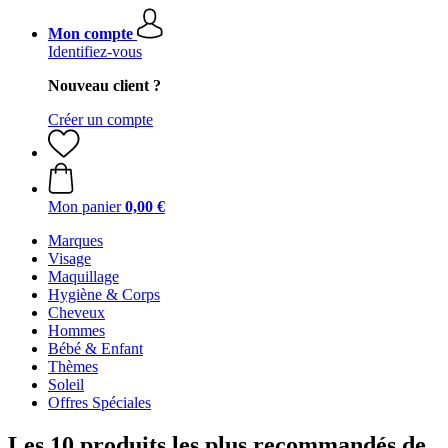
Mon compte
Identifiez-vous
Nouveau client ?
Créer un compte
Mon panier
0,00 €
Marques
Visage
Maquillage
Hygiène & Corps
Cheveux
Hommes
Bébé & Enfant
Thèmes
Soleil
Offres Spéciales
Les 10 produits les plus recommandés de