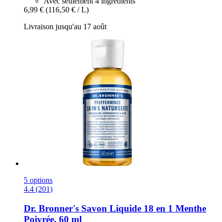
Avec seulement 4 ingrédients
6,99 €
(116,50 € / L)
Livraison jusqu'au 17 août
5 options
4.4 (201)
Dr. Bronner's
Savon Liquide 18 en 1 Menthe
Poivrée, 60 ml