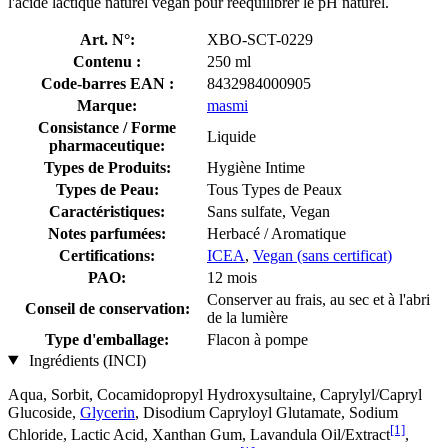
l'acide lactique naturel vegan pour rééquilibrer le pH naturel.
Art. N°:
XBO-SCT-0229
Contenu :
250 ml
Code-barres EAN :
8432984000905
Marque:
masmi
Consistance / Forme
Liquide
pharmaceutique:
Types de Produits:
Hygiène Intime
Types de Peau:
Tous Types de Peaux
Caractéristiques:
Sans sulfate, Vegan
Notes parfumées:
Herbacé / Aromatique
Certifications:
ICEA
,
Vegan (sans certificat)
PAO:
12 mois
Conserver au frais, au sec et à l'abri
Conseil de conservation:
de la lumière
Type d'emballage:
Flacon à pompe
Ingrédients (INCI)
Aqua, Sorbit, Cocamidopropyl Hydroxysultaine, Caprylyl/Capryl
Glucoside,
Glycerin
, Disodium Capryloyl Glutamate, Sodium
[1]
Chloride, Lactic Acid, Xanthan Gum, Lavandula Oil/Extract
,