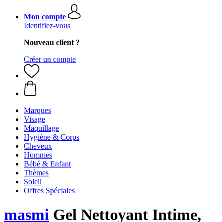
Mon compte
Identifiez-vous
Nouveau client ?
Créer un compte
Marques
Visage
Maquillage
Hygiène & Corps
Cheveux
Hommes
Bébé & Enfant
Thèmes
Soleil
Offres Spéciales
masmi
Gel Nettoyant Intime,