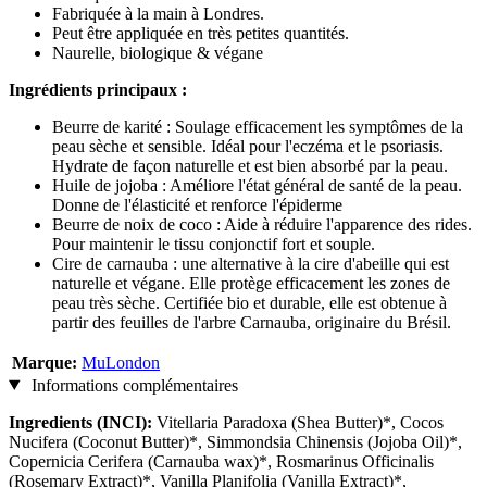
Fabriquée à la main à Londres.
Peut être appliquée en très petites quantités.
Naurelle, biologique & végane
Ingrédients principaux :
Beurre de karité : Soulage efficacement les symptômes de la
peau sèche et sensible. Idéal pour l'eczéma et le psoriasis.
Hydrate de façon naturelle et est bien absorbé par la peau.
Huile de jojoba : Améliore l'état général de santé de la peau.
Donne de l'élasticité et renforce l'épiderme
Beurre de noix de coco : Aide à réduire l'apparence des rides.
Pour maintenir le tissu conjonctif fort et souple.
Cire de carnauba : une alternative à la cire d'abeille qui est
naturelle et végane. Elle protège efficacement les zones de
peau très sèche. Certifiée bio et durable, elle est obtenue à
partir des feuilles de l'arbre Carnauba, originaire du Brésil.
Marque:
MuLondon
Informations complémentaires
Ingredients (INCI):
Vitellaria Paradoxa (Shea Butter)*, Cocos
Nucifera (Coconut Butter)*, Simmondsia Chinensis (Jojoba Oil)*,
Copernicia Cerifera (Carnauba wax)*, Rosmarinus Officinalis
(Rosemary Extract)*, Vanilla Planifolia (Vanilla Extract)*,