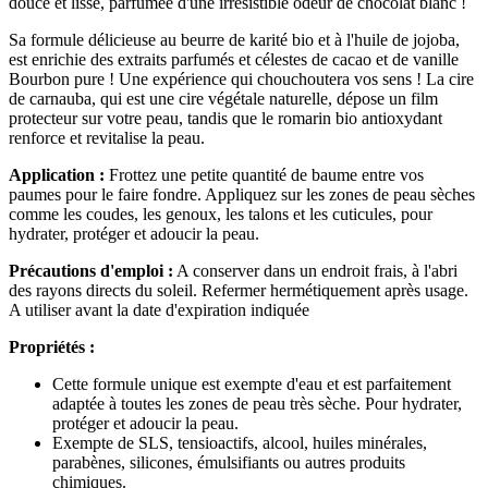
douce et lisse, parfumée d'une irrésistible odeur de chocolat blanc !
Sa formule délicieuse au beurre de karité bio et à l'huile de jojoba,
est enrichie des extraits parfumés et célestes de cacao et de vanille
Bourbon pure ! Une expérience qui chouchoutera vos sens ! La cire
de carnauba, qui est une cire végétale naturelle, dépose un film
protecteur sur votre peau, tandis que le romarin bio antioxydant
renforce et revitalise la peau.
Application :
Frottez une petite quantité de baume entre vos
paumes pour le faire fondre. Appliquez sur les zones de peau sèches
comme les coudes, les genoux, les talons et les cuticules, pour
hydrater, protéger et adoucir la peau.
Précautions d'emploi :
A conserver dans un endroit frais, à l'abri
des rayons directs du soleil. Refermer hermétiquement après usage.
A utiliser avant la date d'expiration indiquée
Propriétés :
Cette formule unique est exempte d'eau et est parfaitement
adaptée à toutes les zones de peau très sèche. Pour hydrater,
protéger et adoucir la peau.
Exempte de SLS, tensioactifs, alcool, huiles minérales,
parabènes, silicones, émulsifiants ou autres produits
chimiques.