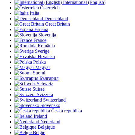
International (English)
Österreich
Italia
Deutschland
Great Britain
España
Slovenija
France
România
Sverige
Hrvatska
Polska
Magyar
Suomi
България
Schweiz
Suisse
Svizzera
Switzerland
Slovensko
Česká republika
Ireland
Nederland
Belgique
België