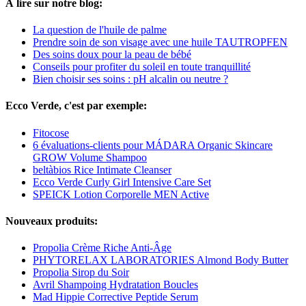
À lire sur notre blog:
La question de l'huile de palme
Prendre soin de son visage avec une huile TAUTROPFEN
Des soins doux pour la peau de bébé
Conseils pour profiter du soleil en toute tranquillité
Bien choisir ses soins : pH alcalin ou neutre ?
Ecco Verde, c'est par exemple:
Fitocose
6 évaluations-clients pour MÁDARA Organic Skincare
GROW Volume Shampoo
beltàbios Rice Intimate Cleanser
Ecco Verde Curly Girl Intensive Care Set
SPEICK Lotion Corporelle MEN Active
Nouveaux produits:
Propolia Crème Riche Anti-Âge
PHYTORELAX LABORATORIES Almond Body Butter
Propolia Sirop du Soir
Avril Shampoing Hydratation Boucles
Mad Hippie Corrective Peptide Serum