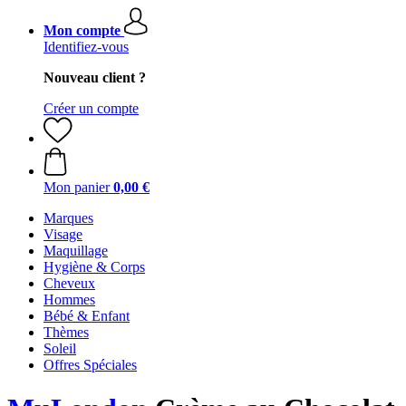
Mon compte
Identifiez-vous
Nouveau client ?
Créer un compte
Mon panier
0,00 €
Marques
Visage
Maquillage
Hygiène & Corps
Cheveux
Hommes
Bébé & Enfant
Thèmes
Soleil
Offres Spéciales