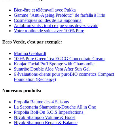
Bien-être et télétravail avec Pukka
Gamme "Anti-Ageing Prebiotic" de farfalla à l'iris
Cosmétiques solides de La Saponaria
Autobronzants : tout ce que vous devez savoir
Votre routine de soins avec 100% Pure
Ecco Verde, c'est par exemple:
Martina Gebhardt
100% Pure Green Tea EGCG Concentrate Cream
Konjac Facial Puff Sponge with Chamomile
Suntribe Double Aloe Vera After Sun Gel
6 évaluations-clients pour puroBIO cosmetics Compact
Foundation (Recharge)
Nouveaux produits:
Propolia Baume des 4 Saisons
La Saponaria Shampoing-Douche All in One
Propolia Roll-On S.O.S Imperfections
Niyok Shampoo Volume & Boost
Niyok Shampoo Repair & Balance