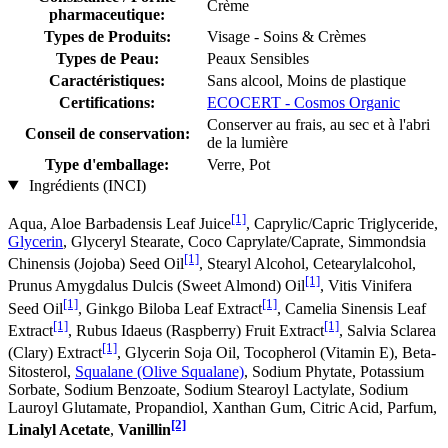
Crème
pharmaceutique:
Types de Produits:
Visage - Soins & Crèmes
Types de Peau:
Peaux Sensibles
Caractéristiques:
Sans alcool, Moins de plastique
Certifications:
ECOCERT - Cosmos Organic
Conserver au frais, au sec et à l'abri
Conseil de conservation:
de la lumière
Type d'emballage:
Verre, Pot
Ingrédients (INCI)
[1]
Aqua, Aloe Barbadensis Leaf Juice
, Caprylic/Capric Triglyceride,
Glycerin
, Glyceryl Stearate, Coco Caprylate/Caprate, Simmondsia
[1]
Chinensis (Jojoba) Seed Oil
, Stearyl Alcohol, Cetearylalcohol,
[1]
Prunus Amygdalus Dulcis (Sweet Almond) Oil
, Vitis Vinifera
[1]
[1]
Seed Oil
, Ginkgo Biloba Leaf Extract
, Camelia Sinensis Leaf
[1]
[1]
Extract
, Rubus Idaeus (Raspberry) Fruit Extract
, Salvia Sclarea
[1]
(Clary) Extract
, Glycerin Soja Oil, Tocopherol (Vitamin E), Beta-
Sitosterol,
Squalane (Olive Squalane)
, Sodium Phytate, Potassium
Sorbate, Sodium Benzoate, Sodium Stearoyl Lactylate, Sodium
Lauroyl Glutamate, Propandiol, Xanthan Gum, Citric Acid, Parfum,
[2]
Linalyl Acetate
,
Vanillin