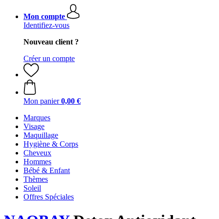
Mon compte
Identifiez-vous
Nouveau client ?
Créer un compte
Mon panier
0,00 €
Marques
Visage
Maquillage
Hygiène & Corps
Cheveux
Hommes
Bébé & Enfant
Thèmes
Soleil
Offres Spéciales