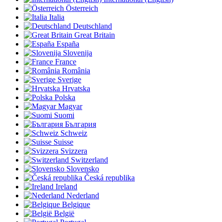
Österreich
Italia
Deutschland
Great Britain
España
Slovenija
France
România
Sverige
Hrvatska
Polska
Magyar
Suomi
България
Schweiz
Suisse
Svizzera
Switzerland
Slovensko
Česká republika
Ireland
Nederland
Belgique
België