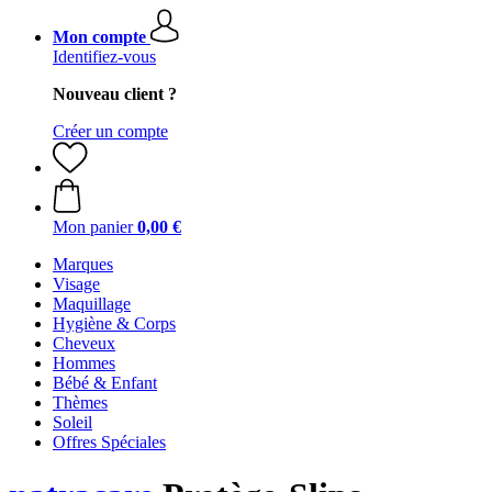
Mon compte
Identifiez-vous
Nouveau client ?
Créer un compte
Mon panier
0,00 €
Marques
Visage
Maquillage
Hygiène & Corps
Cheveux
Hommes
Bébé & Enfant
Thèmes
Soleil
Offres Spéciales