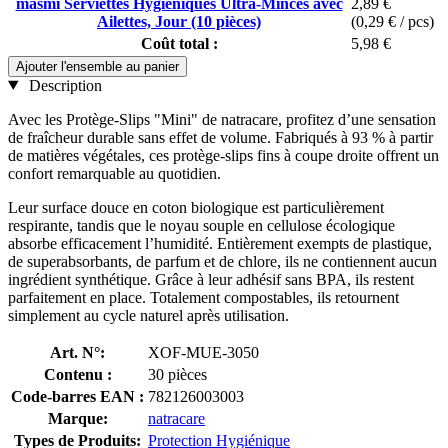
masmi Serviettes Hygiéniques Ultra-Minces avec
2,89 €
Ailettes, Jour (10 pièces)
(0,29 € / pcs)
Coût total :
5,98 €
Ajouter l'ensemble au panier
Description
Avec les Protège-Slips "Mini" de natracare, profitez d’une sensation
de fraîcheur durable sans effet de volume. Fabriqués à 93 % à partir
de matières végétales, ces protège-slips fins à coupe droite offrent un
confort remarquable au quotidien.
Leur surface douce en coton biologique est particulièrement
respirante, tandis que le noyau souple en cellulose écologique
absorbe efficacement l’humidité. Entièrement exempts de plastique,
de superabsorbants, de parfum et de chlore, ils ne contiennent aucun
ingrédient synthétique. Grâce à leur adhésif sans BPA, ils restent
parfaitement en place. Totalement compostables, ils retournent
simplement au cycle naturel après utilisation.
Art. N°:
XOF-MUE-3050
Contenu :
30 pièces
Code-barres EAN :
782126003003
Marque:
natracare
Types de Produits:
Protection Hygiénique