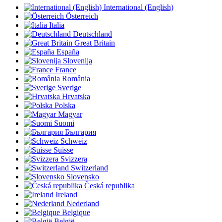
International (English)
Österreich
Italia
Deutschland
Great Britain
España
Slovenija
France
România
Sverige
Hrvatska
Polska
Magyar
Suomi
България
Schweiz
Suisse
Svizzera
Switzerland
Slovensko
Česká republika
Ireland
Nederland
Belgique
België