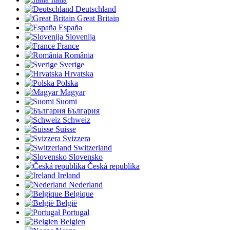
Deutschland
Great Britain
España
Slovenija
France
România
Sverige
Hrvatska
Polska
Magyar
Suomi
България
Schweiz
Suisse
Svizzera
Switzerland
Slovensko
Česká republika
Ireland
Nederland
Belgique
België
Portugal
Belgien