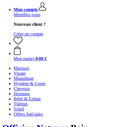
Mon compte
Identifiez-vous
Nouveau client ?
Créer un compte
Mon panier
0,00 €
Marques
Visage
Maquillage
Hygiène & Corps
Cheveux
Hommes
Bébé & Enfant
Thèmes
Soleil
Offres Spéciales