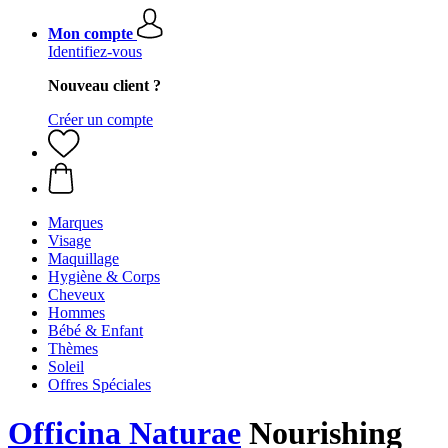
Mon compte
Identifiez-vous
Nouveau client ?
Créer un compte
Marques
Visage
Maquillage
Hygiène & Corps
Cheveux
Hommes
Bébé & Enfant
Thèmes
Soleil
Offres Spéciales
Officina Naturae
Nourishing