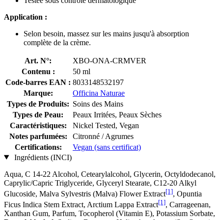
Testée sous contrôle dermatologique
Application :
Selon besoin, massez sur les mains jusqu'à absorption
complète de la crème.
Art. N°:
XBO-ONA-CRMVER
Contenu :
50 ml
Code-barres EAN :
8033148532197
Marque:
Officina Naturae
Types de Produits:
Soins des Mains
Types de Peau:
Peaux Irritées, Peaux Sèches
Caractéristiques:
Nickel Tested, Vegan
Notes parfumées:
Citronné / Agrumes
Certifications:
Vegan (sans certificat)
Ingrédients (INCI)
Aqua, C 14-22 Alcohol, Cetearylalcohol, Glycerin, Octyldodecanol,
Caprylic/Capric Triglyceride, Glyceryl Stearate, C12-20 Alkyl
[1]
Glucoside, Malva Sylvestris (Malva) Flower Extract
, Opuntia
[1]
Ficus Indica Stem Extract, Arctium Lappa Extract
, Carrageenan,
Xanthan Gum, Parfum, Tocopherol (Vitamin E), Potassium Sorbate,