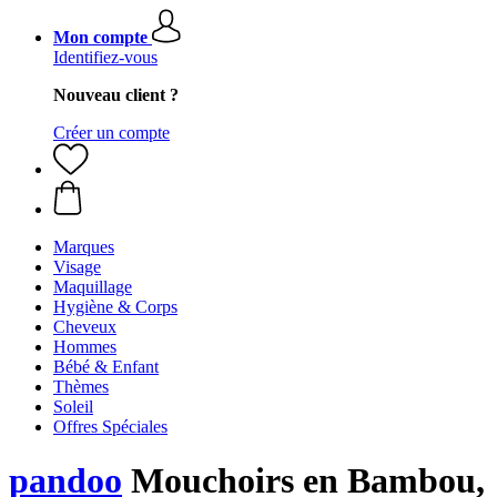
Mon compte
Identifiez-vous
Nouveau client ?
Créer un compte
Marques
Visage
Maquillage
Hygiène & Corps
Cheveux
Hommes
Bébé & Enfant
Thèmes
Soleil
Offres Spéciales
pandoo
Mouchoirs en Bambou,