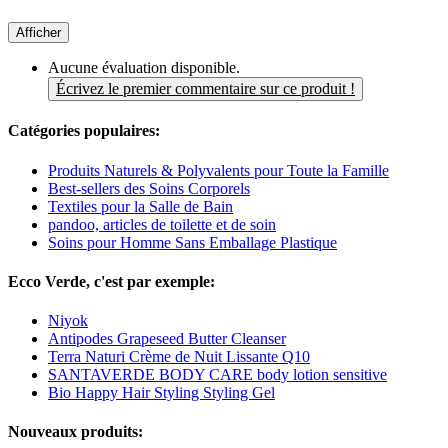
Afficher
Aucune évaluation disponible.
Écrivez le premier commentaire sur ce produit !
Catégories populaires:
Produits Naturels & Polyvalents pour Toute la Famille
Best-sellers des Soins Corporels
Textiles pour la Salle de Bain
pandoo, articles de toilette et de soin
Soins pour Homme Sans Emballage Plastique
Ecco Verde, c'est par exemple:
Niyok
Antipodes Grapeseed Butter Cleanser
Terra Naturi Crème de Nuit Lissante Q10
SANTAVERDE BODY CARE body lotion sensitive
Bio Happy Hair Styling Styling Gel
Nouveaux produits: