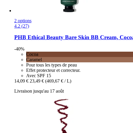
2 options
4.2 (27)
PHB Ethical Beauty
Bare Skin BB Cream, Cocoa
-40%
Cocoa
Caramel
Pour tous les types de peau
Effet protecteur et correcteur.
Avec SPF 15
14,09 €
23,49 €
(469,67 € / L)
Livraison jusqu'au 17 août