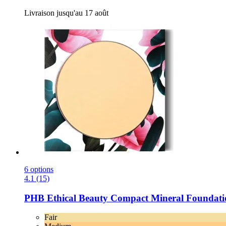
Livraison jusqu'au 17 août
6 options
4.1 (15)
PHB Ethical Beauty
Compact Mineral Foundation
Fair