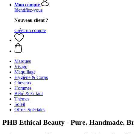
Mon compte
Identifiez-vous
Nouveau client ?
Créer un compte
Marques
Visage
Maquillage
Hygiène & Corps
Cheveux
Hommes
Bébé & Enfant
Thèmes
Soleil
Offres Spéciales
PHB Ethical Beauty - Pure. Handmade. Br