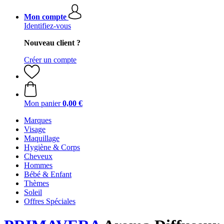
Mon compte
Identifiez-vous
Nouveau client ?
Créer un compte
Mon panier
0,00 €
Marques
Visage
Maquillage
Hygiène & Corps
Cheveux
Hommes
Bébé & Enfant
Thèmes
Soleil
Offres Spéciales