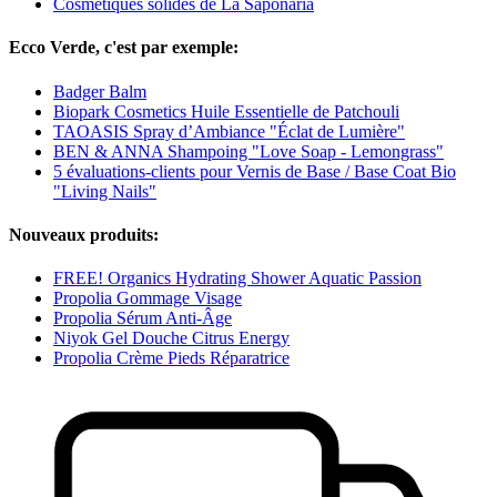
Cosmétiques solides de La Saponaria
Ecco Verde, c'est par exemple:
Badger Balm
Biopark Cosmetics Huile Essentielle de Patchouli
TAOASIS Spray d’Ambiance "Éclat de Lumière"
BEN & ANNA Shampoing "Love Soap - Lemongrass"
5 évaluations-clients pour Vernis de Base / Base Coat Bio
"Living Nails"
Nouveaux produits:
FREE! Organics Hydrating Shower Aquatic Passion
Propolia Gommage Visage
Propolia Sérum Anti-Âge
Niyok Gel Douche Citrus Energy
Propolia Crème Pieds Réparatrice