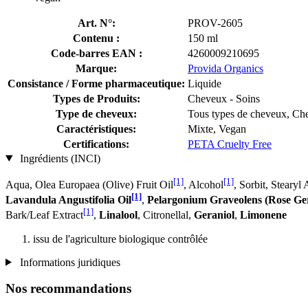
Art. N°:
PROV-2605
Contenu :
150 ml
Code-barres EAN :
4260009210695
Marque:
Provida Organics
Consistance / Forme pharmaceutique:
Liquide
Types de Produits:
Cheveux - Soins
Type de cheveux:
Tous types de cheveux, Che
Caractéristiques:
Mixte, Vegan
Certifications:
PETA Cruelty Free
Ingrédients (INCI)
[1]
[1]
Aqua, Olea Europaea (Olive) Fruit Oil
, Alcohol
, Sorbit, Steary
[1]
Lavandula Angustifolia Oil
,
Pelargonium Graveolens (Rose Ge
[1]
Bark/Leaf Extract
,
Linalool
, Citronellal,
Geraniol
,
Limonene
issu de l'agriculture biologique contrôlée
Informations juridiques
Nos recommandations