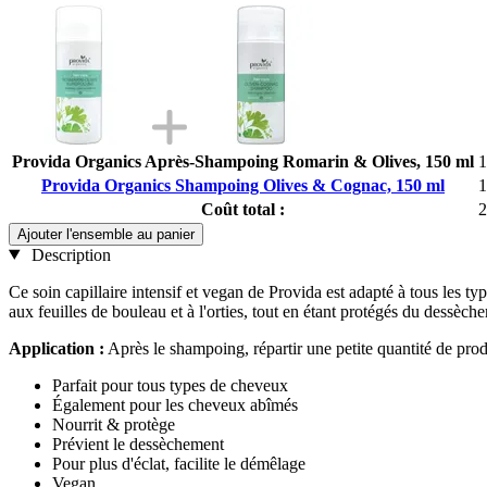
Provida Organics Après-Shampoing Romarin & Olives, 150 ml
1
Provida Organics Shampoing Olives & Cognac, 150 ml
1
Coût total :
2
Ajouter l'ensemble au panier
Description
Ce soin capillaire intensif et vegan de Provida est adapté à tous les t
aux feuilles de bouleau et à l'orties, tout en étant protégés du dessèc
Application :
Après le shampoing, répartir une petite quantité de prod
Parfait pour tous types de cheveux
Également pour les cheveux abîmés
Nourrit & protège
Prévient le dessèchement
Pour plus d'éclat, facilite le démêlage
Vegan