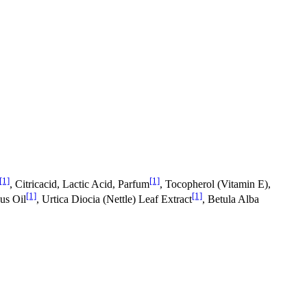
[1]
[1]
, Citricacid, Lactic Acid, Parfum
, Tocopherol (Vitamin E),
[1]
[1]
us Oil
, Urtica Diocia (Nettle) Leaf Extract
, Betula Alba