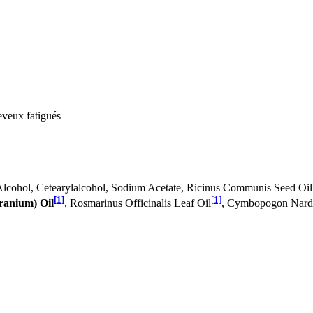
veux fatigués
l Alcohol, Cetearylalcohol, Sodium Acetate, Ricinus Communis Seed Oil
[1]
[1]
ranium) Oil
, Rosmarinus Officinalis Leaf Oil
, Cymbopogon Nard