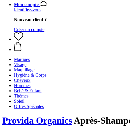
Mon compte
Identifiez-vous
Nouveau client ?
Créer un compte
Marques
Visage
Maquillage
Hygiène & Corps
Cheveux
Hommes
Bébé & Enfant
Thèmes
Soleil
Offres Spéciales
Provida Organics
Après-Shampo