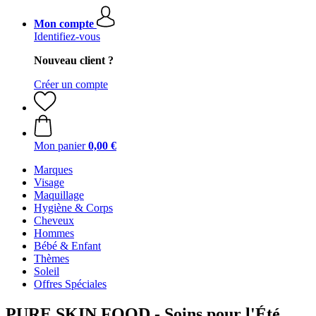
Mon compte
Identifiez-vous
Nouveau client ?
Créer un compte
Mon panier
0,00 €
Marques
Visage
Maquillage
Hygiène & Corps
Cheveux
Hommes
Bébé & Enfant
Thèmes
Soleil
Offres Spéciales
PURE SKIN FOOD - Soins pour l'Été