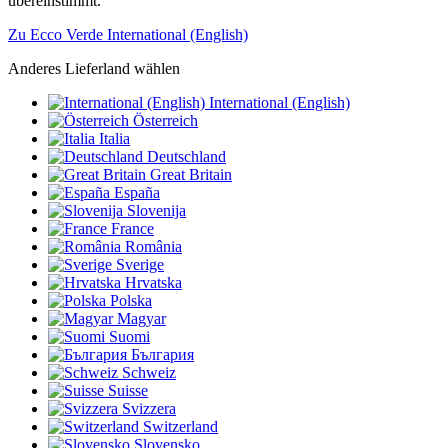
übereinstimmt.
Zu Ecco Verde International (English)
Anderes Lieferland wählen
International (English)
Österreich
Italia
Deutschland
Great Britain
España
Slovenija
France
România
Sverige
Hrvatska
Polska
Magyar
Suomi
България
Schweiz
Suisse
Svizzera
Switzerland
Slovensko