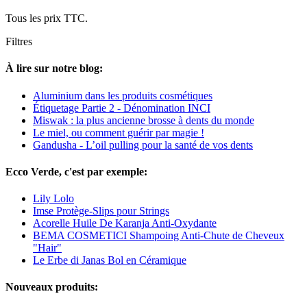
Tous les prix TTC.
Filtres
À lire sur notre blog:
Aluminium dans les produits cosmétiques
Étiquetage Partie 2 - Dénomination INCI
Miswak : la plus ancienne brosse à dents du monde
Le miel, ou comment guérir par magie !
Gandusha - L’oil pulling pour la santé de vos dents
Ecco Verde, c'est par exemple:
Lily Lolo
Imse Protège-Slips pour Strings
Acorelle Huile De Karanja Anti-Oxydante
BEMA COSMETICI Shampoing Anti-Chute de Cheveux
"Hair"
Le Erbe di Janas Bol en Céramique
Nouveaux produits: