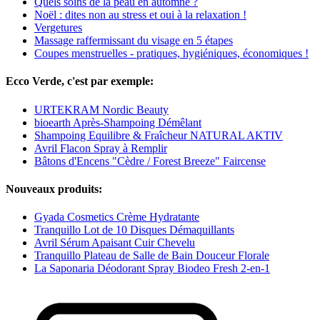
Quels soins de la peau en automne ?
Noël : dites non au stress et oui à la relaxation !
Vergetures
Massage raffermissant du visage en 5 étapes
Coupes menstruelles - pratiques, hygiéniques, économiques !
Ecco Verde, c'est par exemple:
URTEKRAM Nordic Beauty
bioearth Après-Shampoing Démêlant
Shampoing Equilibre & Fraîcheur NATURAL AKTIV
Avril Flacon Spray à Remplir
Bâtons d'Encens "Cèdre / Forest Breeze" Faircense
Nouveaux produits:
Gyada Cosmetics Crème Hydratante
Tranquillo Lot de 10 Disques Démaquillants
Avril Sérum Apaisant Cuir Chevelu
Tranquillo Plateau de Salle de Bain Douceur Florale
La Saponaria Déodorant Spray Biodeo Fresh 2-en-1