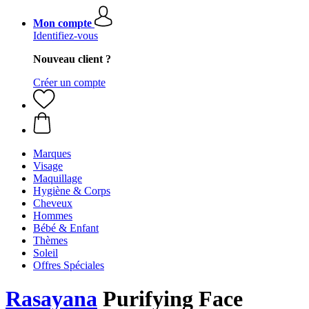
Mon compte
Identifiez-vous
Nouveau client ?
Créer un compte
Marques
Visage
Maquillage
Hygiène & Corps
Cheveux
Hommes
Bébé & Enfant
Thèmes
Soleil
Offres Spéciales
Rasayana
Purifying Face