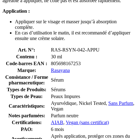
agréable à appliquer, ne colle pas et est absorbée rapidement.
Application :
Appliquer sur le visage et masser jusqu’à absorption
complète.
En cas d’utilisation le matin, il est recommandé d’appliquer
ensuite une crème solaire.
Art. N°:
RAS-RSYN-042-APPU
Contenu :
30 ml
Code-barres EAN :
805698167253
Marque:
Rasayana
Consistance / Forme
Sérum
pharmaceutique:
Types de Produits:
Sérums
Types de Peau:
Peaux Impures
Ayurvédique, Nickel Tested,
Sans Parfum
,
Caractéristiques:
Vegan
Notes parfumées:
Parfum neutre
Certifications:
AIAB
,
Vegan (sans certificat)
PAO:
6 mois
Après application, protéger ces zones du
Avertissement: